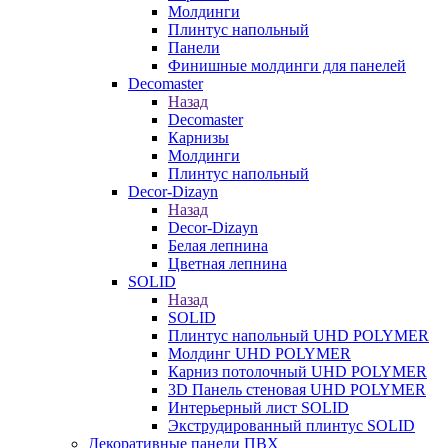
Молдинги
Плинтус напольный
Панели
Финишные молдинги для панелей
Decomaster
Назад
Decomaster
Карнизы
Молдинги
Плинтус напольный
Decor-Dizayn
Назад
Decor-Dizayn
Белая лепнина
Цветная лепнина
SOLID
Назад
SOLID
Плинтус напольный UHD POLYMER
Молдинг UHD POLYMER
Карниз потолочный UHD POLYMER
3D Панель стеновая UHD POLYMER
Интерьерный лист SOLID
Экструдированный плинтус SOLID
Декоративные панели ПВХ