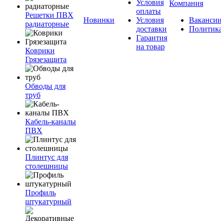
Условия
Компания
оплаты
Решетки ПВХ
Новинки
Условия
Ваканси
радиаторные
доставки
Политик
Гарантия
на товар
Коврики
Грязезащита
Обводы для
труб
Кабель-каналы
ПВХ
Плинтус для
столешницы
Профиль
штукатурный