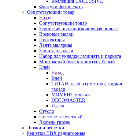
Коллекция EXCLUSIVE
Фартуки фотопечать
Сопутствующий товар
Назад
Сопутствующий товар
Зернистая противоскользящая полоса
Восковые мелки
Протекторы
Лента малярная
Защита от влаги
Набор для укладки ламината и паркета
Монтажный бокс к плинтусу белый
Клей
Назад
Клей
ТИТАН: клеи, герметики, жидкие
гвозди
МОМЕНТ монтаж
DECOMASTER
Идеал
Стусло
Пистолет скелетный
Дюбель-гвоздь
Лючки и решетки
Решетки ПВХ радиаторные