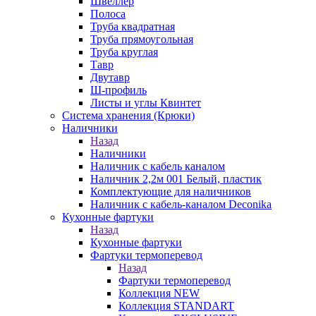
Швеллер
Полоса
Труба квадратная
Труба прямоугольная
Труба круглая
Тавр
Двутавр
Ш-профиль
Листы и углы Квинтет
Система хранения (Крюки)
Наличники
Назад
Наличники
Наличник с кабель каналом
Наличник 2,2м 001 Белый, пластик
Комплектующие для наличников
Наличник с кабель-каналом Deconika
Кухонные фартуки
Назад
Кухонные фартуки
Фартуки термоперевод
Назад
Фартуки термоперевод
Коллекция NEW
Коллекция STANDART