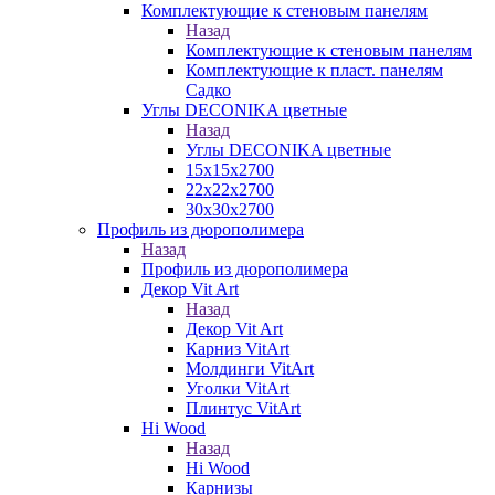
Комплектующие к стеновым панелям
Назад
Комплектующие к стеновым панелям
Комплектующие к пласт. панелям
Садко
Углы DECONIKA цветные
Назад
Углы DECONIKA цветные
15х15х2700
22х22х2700
30х30х2700
Профиль из дюрополимера
Назад
Профиль из дюрополимера
Декор Vit Art
Назад
Декор Vit Art
Карниз VitArt
Молдинги VitArt
Уголки VitArt
Плинтус VitArt
Hi Wood
Назад
Hi Wood
Карнизы