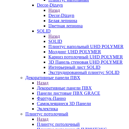
Decor-Dizayn
Назад
Decor-Dizayn
Белая лепнина
Цветная лепнина
SOLID
Назад
SOLID
Плинтус напольный UHD POLYMER
Молдинг UHD POLYMER
Карниз потолочный UHD POLYMER
3D Панель стеновая UHD POLYMER
Интерьерный лист SOLID
Экструдированный плинтус SOLID
Декоративные панели ПВХ
Назад
Декоративные панели ПВХ
Панели листовые ПВХ GRACE
Фартук-Панно
Самоклеящиеся 3D Панели
Эклектика
Плинтус потолочный
Назад
Плинтус потолочный