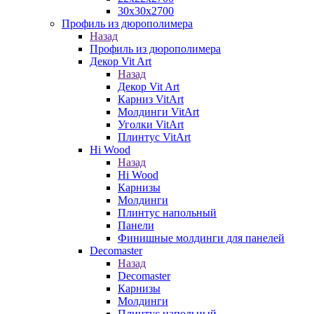
30х30х2700
Профиль из дюрополимера
Назад
Профиль из дюрополимера
Декор Vit Art
Назад
Декор Vit Art
Карниз VitArt
Молдинги VitArt
Уголки VitArt
Плинтус VitArt
Hi Wood
Назад
Hi Wood
Карнизы
Молдинги
Плинтус напольный
Панели
Финишные молдинги для панелей
Decomaster
Назад
Decomaster
Карнизы
Молдинги
Плинтус напольный