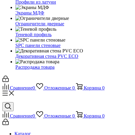
Профили из латуни
Экраны МДФ
Ограничители дверные
Теневой профиль
SPC панели стеновые
Декоративная стена PVC ECO
Распродажа товара
Сравнение
0
Отложенные
0
Корзина
0
Сравнение
0
Отложенные
0
Корзина
0
Каталог