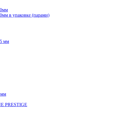
70мм
мм в упаковке (парами)
5 мм
5мм
INE PRESTIGE