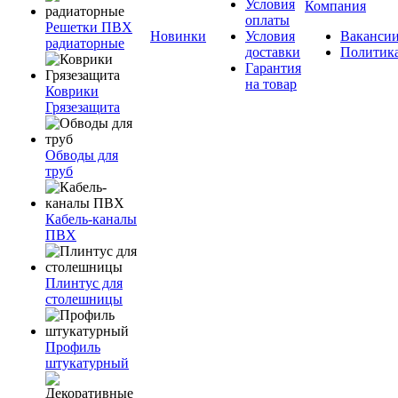
Условия
Компания
оплаты
Решетки ПВХ
Новинки
Условия
Ваканси
радиаторные
доставки
Политик
Гарантия
на товар
Коврики
Грязезащита
Обводы для
труб
Кабель-каналы
ПВХ
Плинтус для
столешницы
Профиль
штукатурный