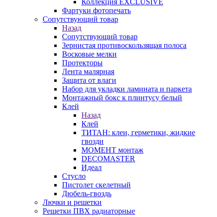
Коллекция EXCLUSIVE
Фартуки фотопечать
Сопутствующий товар
Назад
Сопутствующий товар
Зернистая противоскользящая полоса
Восковые мелки
Протекторы
Лента малярная
Защита от влаги
Набор для укладки ламината и паркета
Монтажный бокс к плинтусу белый
Клей
Назад
Клей
ТИТАН: клеи, герметики, жидкие
гвозди
МОМЕНТ монтаж
DECOMASTER
Идеал
Стусло
Пистолет скелетный
Дюбель-гвоздь
Лючки и решетки
Решетки ПВХ радиаторные