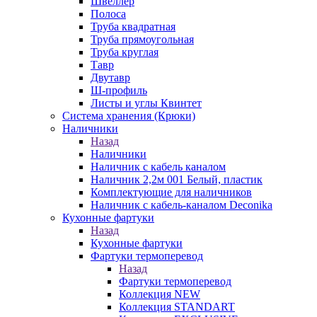
Швеллер
Полоса
Труба квадратная
Труба прямоугольная
Труба круглая
Тавр
Двутавр
Ш-профиль
Листы и углы Квинтет
Система хранения (Крюки)
Наличники
Назад
Наличники
Наличник с кабель каналом
Наличник 2,2м 001 Белый, пластик
Комплектующие для наличников
Наличник с кабель-каналом Deconika
Кухонные фартуки
Назад
Кухонные фартуки
Фартуки термоперевод
Назад
Фартуки термоперевод
Коллекция NEW
Коллекция STANDART