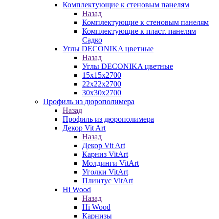
Комплектующие к стеновым панелям
Назад
Комплектующие к стеновым панелям
Комплектующие к пласт. панелям
Садко
Углы DECONIKA цветные
Назад
Углы DECONIKA цветные
15х15х2700
22х22х2700
30х30х2700
Профиль из дюрополимера
Назад
Профиль из дюрополимера
Декор Vit Art
Назад
Декор Vit Art
Карниз VitArt
Молдинги VitArt
Уголки VitArt
Плинтус VitArt
Hi Wood
Назад
Hi Wood
Карнизы