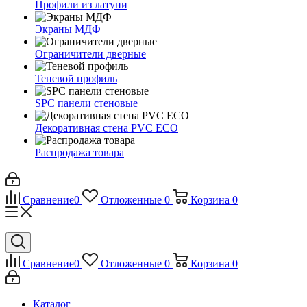
Профили из латуни
Экраны МДФ
Ограничители дверные
Теневой профиль
SPC панели стеновые
Декоративная стена PVC ECO
Распродажа товара
Сравнение
0
Отложенные
0
Корзина
0
Сравнение
0
Отложенные
0
Корзина
0
Каталог