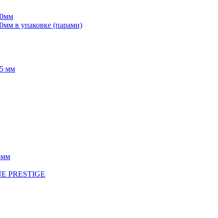
70мм
мм в упаковке (парами)
5 мм
5мм
INE PRESTIGE