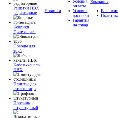
Условия
Компания
оплаты
Решетки ПВХ
Новинки
Условия
Ваканси
радиаторные
доставки
Политик
Гарантия
на товар
Коврики
Грязезащита
Обводы для
труб
Кабель-каналы
ПВХ
Плинтус для
столешницы
Профиль
штукатурный