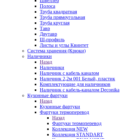
Швеллер
Полоса
Труба квадратная
Труба прямоугольная
Труба круглая
Тавр
Двутавр
Ш-профиль
Листы и углы Квинтет
Система хранения (Крюки)
Наличники
Назад
Наличники
Наличник с кабель каналом
Наличник 2,2м 001 Белый, пластик
Комплектующие для наличников
Наличник с кабель-каналом Deconika
Кухонные фартуки
Назад
Кухонные фартуки
Фартуки термоперевод
Назад
Фартуки термоперевод
Коллекция NEW
Коллекция STANDART