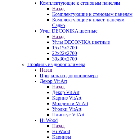
Комплектующие к стеновым панелям
Назад
Комплектующие к стеновым панелям
Комплектующие к пласт. панелям
Садко
Углы DECONIKA цветные
Назад
Углы DECONIKA цветные
15х15х2700
22х22х2700
30х30х2700
Профиль из дюрополимера
Назад
Профиль из дюрополимера
Декор Vit Art
Назад
Декор Vit Art
Карниз VitArt
Молдинги VitArt
Уголки VitArt
Плинтус VitArt
Hi Wood
Назад
Hi Wood
Карнизы