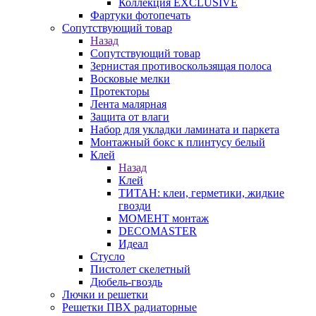
Коллекция EXCLUSIVE
Фартуки фотопечать
Сопутствующий товар
Назад
Сопутствующий товар
Зернистая противоскользящая полоса
Восковые мелки
Протекторы
Лента малярная
Защита от влаги
Набор для укладки ламината и паркета
Монтажный бокс к плинтусу белый
Клей
Назад
Клей
ТИТАН: клеи, герметики, жидкие
гвозди
МОМЕНТ монтаж
DECOMASTER
Идеал
Стусло
Пистолет скелетный
Дюбель-гвоздь
Лючки и решетки
Решетки ПВХ радиаторные