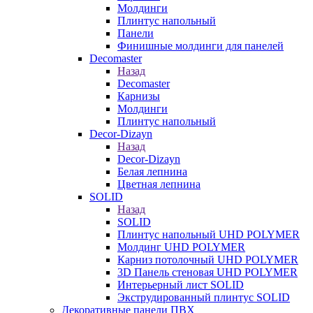
Молдинги
Плинтус напольный
Панели
Финишные молдинги для панелей
Decomaster
Назад
Decomaster
Карнизы
Молдинги
Плинтус напольный
Decor-Dizayn
Назад
Decor-Dizayn
Белая лепнина
Цветная лепнина
SOLID
Назад
SOLID
Плинтус напольный UHD POLYMER
Молдинг UHD POLYMER
Карниз потолочный UHD POLYMER
3D Панель стеновая UHD POLYMER
Интерьерный лист SOLID
Экструдированный плинтус SOLID
Декоративные панели ПВХ