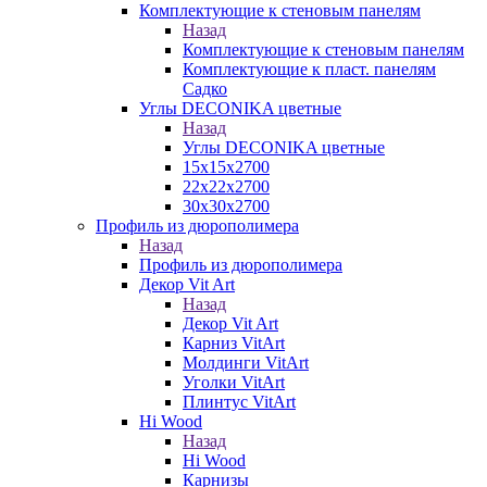
Комплектующие к стеновым панелям
Назад
Комплектующие к стеновым панелям
Комплектующие к пласт. панелям
Садко
Углы DECONIKA цветные
Назад
Углы DECONIKA цветные
15х15х2700
22х22х2700
30х30х2700
Профиль из дюрополимера
Назад
Профиль из дюрополимера
Декор Vit Art
Назад
Декор Vit Art
Карниз VitArt
Молдинги VitArt
Уголки VitArt
Плинтус VitArt
Hi Wood
Назад
Hi Wood
Карнизы