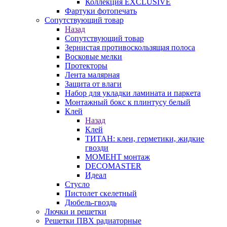
Коллекция EXCLUSIVE
Фартуки фотопечать
Сопутствующий товар
Назад
Сопутствующий товар
Зернистая противоскользящая полоса
Восковые мелки
Протекторы
Лента малярная
Защита от влаги
Набор для укладки ламината и паркета
Монтажный бокс к плинтусу белый
Клей
Назад
Клей
ТИТАН: клеи, герметики, жидкие
гвозди
МОМЕНТ монтаж
DECOMASTER
Идеал
Стусло
Пистолет скелетный
Дюбель-гвоздь
Лючки и решетки
Решетки ПВХ радиаторные