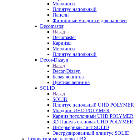
Молдинги
Плинтус напольный
Панели
Финишные молдинги для панелей
Decomaster
Назад
Decomaster
Карнизы
Молдинги
Плинтус напольный
Decor-Dizayn
Назад
Decor-Dizayn
Белая лепнина
Цветная лепнина
SOLID
Назад
SOLID
Плинтус напольный UHD POLYMER
Молдинг UHD POLYMER
Карниз потолочный UHD POLYMER
3D Панель стеновая UHD POLYMER
Интерьерный лист SOLID
Экструдированный плинтус SOLID
Декоративные панели ПВХ