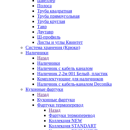
Швеллер
Полоса
Труба квадратная
Труба прямоугольная
Труба круглая
Тавр
Двутавр
Ш-профиль
Листы и углы Квинтет
Система хранения (Крюки)
Наличники
Назад
Наличники
Наличник с кабель каналом
Наличник 2,2м 001 Белый, пластик
Комплектующие для наличников
Наличник с кабель-каналом Deconika
Кухонные фартуки
Назад
Кухонные фартуки
Фартуки термоперевод
Назад
Фартуки термоперевод
Коллекция NEW
Коллекция STANDART