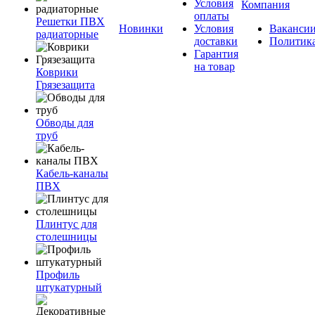
Условия
Компания
оплаты
Решетки ПВХ
Новинки
Условия
Ваканси
радиаторные
доставки
Политик
Гарантия
на товар
Коврики
Грязезащита
Обводы для
труб
Кабель-каналы
ПВХ
Плинтус для
столешницы
Профиль
штукатурный