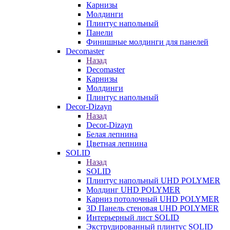
Карнизы
Молдинги
Плинтус напольный
Панели
Финишные молдинги для панелей
Decomaster
Назад
Decomaster
Карнизы
Молдинги
Плинтус напольный
Decor-Dizayn
Назад
Decor-Dizayn
Белая лепнина
Цветная лепнина
SOLID
Назад
SOLID
Плинтус напольный UHD POLYMER
Молдинг UHD POLYMER
Карниз потолочный UHD POLYMER
3D Панель стеновая UHD POLYMER
Интерьерный лист SOLID
Экструдированный плинтус SOLID