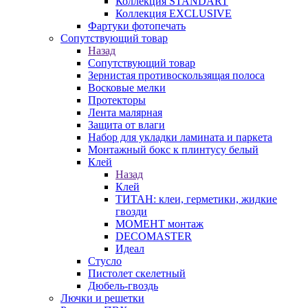
Коллекция STANDART
Коллекция EXCLUSIVE
Фартуки фотопечать
Сопутствующий товар
Назад
Сопутствующий товар
Зернистая противоскользящая полоса
Восковые мелки
Протекторы
Лента малярная
Защита от влаги
Набор для укладки ламината и паркета
Монтажный бокс к плинтусу белый
Клей
Назад
Клей
ТИТАН: клеи, герметики, жидкие
гвозди
МОМЕНТ монтаж
DECOMASTER
Идеал
Стусло
Пистолет скелетный
Дюбель-гвоздь
Лючки и решетки