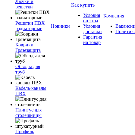
Лючки и
Как купить
решетки
Условия
Компания
оплаты
Решетки ПВХ
Новинки
Условия
Ваканси
радиаторные
доставки
Политик
Гарантия
на товар
Коврики
Грязезащита
Обводы для
труб
Кабель-каналы
ПВХ
Плинтус для
столешницы
Профиль