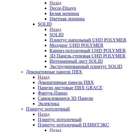
Назад
Decor-Dizayn
Белая лепнина
Цветная лепнина
SOLID
Назад
SOLID
Плинтус напольный UHD POLYMER
Молдинг UHD POLYMER
Карниз потолочный UHD POLYMER
3D Панель стеновая UHD POLYMER
Интерьерный лист SOLID
Экструдированный плинтус SOLID
Декоративные панели ПВХ
Назад
Декоративные панели ПВХ
Панели листовые ПВХ GRACE
Фартук-Панно
Самоклеящиеся 3D Панели
Эклектика
Плинтус потолочный
Назад
Плинтус потолочный
Плинтус потолочный ПЛИНТЭКС
Назад