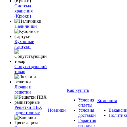
Система
хранения
(Крюки)
Наличники
Кухонные
фартуки
Сопутствующий
товар
Лючки и
Как купить
решетки
Условия
Компания
оплаты
Решетки ПВХ
Новинки
Условия
Ваканси
радиаторные
доставки
Политик
Гарантия
на товар