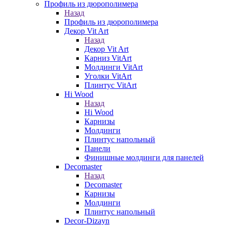
Профиль из дюрополимера
Назад
Профиль из дюрополимера
Декор Vit Art
Назад
Декор Vit Art
Карниз VitArt
Молдинги VitArt
Уголки VitArt
Плинтус VitArt
Hi Wood
Назад
Hi Wood
Карнизы
Молдинги
Плинтус напольный
Панели
Финишные молдинги для панелей
Decomaster
Назад
Decomaster
Карнизы
Молдинги
Плинтус напольный
Decor-Dizayn