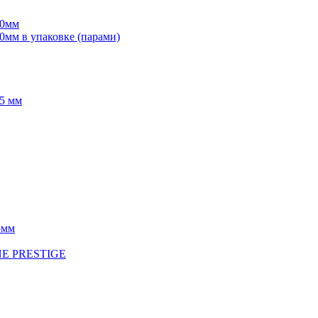
70мм
мм в упаковке (парами)
5 мм
5мм
INE PRESTIGE