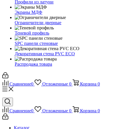
Профили из латуни
Экраны МДФ
Ограничители дверные
Теневой профиль
SPC панели стеновые
Декоративная стена PVC ECO
Распродажа товара
Сравнение
0
Отложенные
0
Корзина
0
Сравнение
0
Отложенные
0
Корзина
0
Каталог