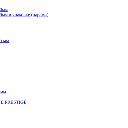
70мм
мм в упаковке (парами)
5 мм
5мм
INE PRESTIGE