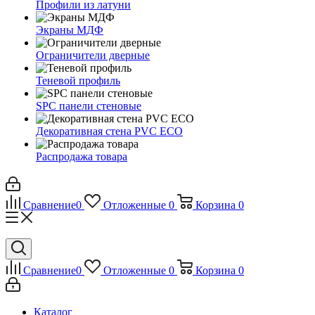
Профили из латуни
Экраны МДФ
Ограничители дверные
Теневой профиль
SPC панели стеновые
Декоративная стена PVC ECO
Распродажа товара
Сравнение
0
Отложенные
0
Корзина
0
Сравнение
0
Отложенные
0
Корзина
0
Каталог