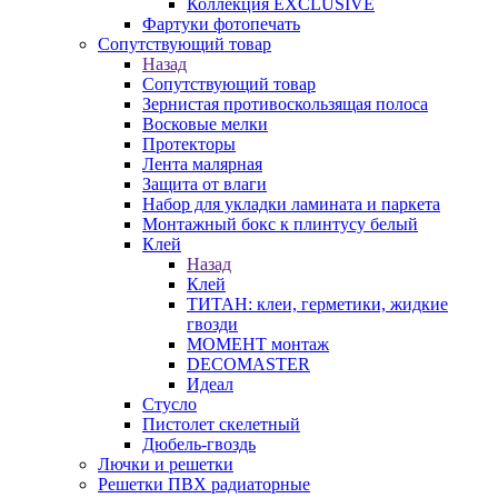
Коллекция EXCLUSIVE
Фартуки фотопечать
Сопутствующий товар
Назад
Сопутствующий товар
Зернистая противоскользящая полоса
Восковые мелки
Протекторы
Лента малярная
Защита от влаги
Набор для укладки ламината и паркета
Монтажный бокс к плинтусу белый
Клей
Назад
Клей
ТИТАН: клеи, герметики, жидкие
гвозди
МОМЕНТ монтаж
DECOMASTER
Идеал
Стусло
Пистолет скелетный
Дюбель-гвоздь
Лючки и решетки
Решетки ПВХ радиаторные