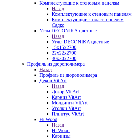
Комплектующие к стеновым панелям
Назад
Комплектующие к стеновым панелям
Комплектующие к пласт. панелям
Садко
Углы DECONIKA цветные
Назад
Углы DECONIKA цветные
15х15х2700
22х22х2700
30х30х2700
Профиль из дюрополимера
Назад
Профиль из дюрополимера
Декор Vit Art
Назад
Декор Vit Art
Карниз VitArt
Молдинги VitArt
Уголки VitArt
Плинтус VitArt
Hi Wood
Назад
Hi Wood
Карнизы