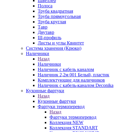
Швеллер
Полоса
Труба квадратная
Труба прямоугольная
Труба круглая
Тавр
Двутавр
Ш-профиль
Листы и углы Квинтет
Система хранения (Крюки)
Наличники
Назад
Наличники
Наличник с кабель каналом
Наличник 2,2м 001 Белый, пластик
Комплектующие для наличников
Наличник с кабель-каналом Deconika
Кухонные фартуки
Назад
Кухонные фартуки
Фартуки термоперевод
Назад
Фартуки термоперевод
Коллекция NEW
Коллекция STANDART