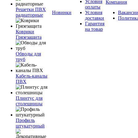
Условия
Компания
оплаты
Решетки ПВХ
Новинки
Условия
Ваканси
радиаторные
доставки
Политик
Гарантия
на товар
Коврики
Грязезащита
Обводы для
труб
Кабель-каналы
ПВХ
Плинтус для
столешницы
Профиль
штукатурный