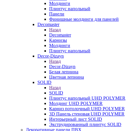
Молдинги
Плинтус напольный
Панели
Финишные молдинги для панелей
Decomaster
Назад
Decomaster
Карнизы
Молдинги
Плинтус напольный
Decor-Dizayn
Назад
Decor-Dizayn
Белая лепнина
Цветная лепнина
SOLID
Назад
SOLID
Плинтус напольный UHD POLYMER
Молдинг UHD POLYMER
Карниз потолочный UHD POLYMER
3D Панель стеновая UHD POLYMER
Интерьерный лист SOLID
Экструдированный плинтус SOLID
Декоративные панели ПВХ