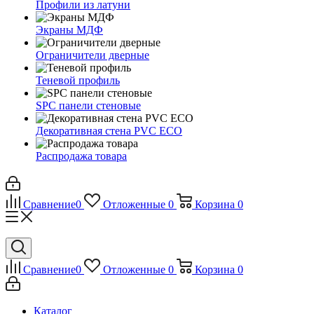
Профили из латуни
Экраны МДФ
Ограничители дверные
Теневой профиль
SPC панели стеновые
Декоративная стена PVC ECO
Распродажа товара
Сравнение
0
Отложенные
0
Корзина
0
Сравнение
0
Отложенные
0
Корзина
0
Каталог