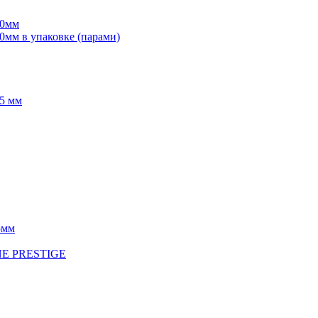
70мм
мм в упаковке (парами)
5 мм
5мм
INE PRESTIGE