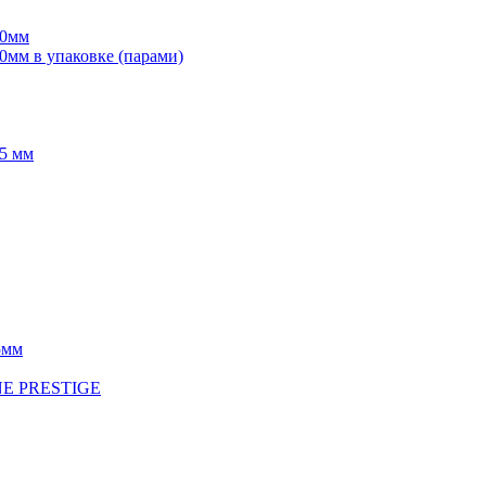
70мм
мм в упаковке (парами)
5 мм
5мм
INE PRESTIGE