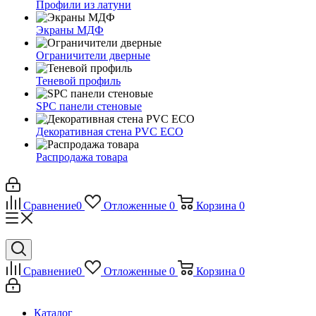
Профили из латуни
Экраны МДФ
Ограничители дверные
Теневой профиль
SPC панели стеновые
Декоративная стена PVC ECO
Распродажа товара
Сравнение
0
Отложенные
0
Корзина
0
Сравнение
0
Отложенные
0
Корзина
0
Каталог