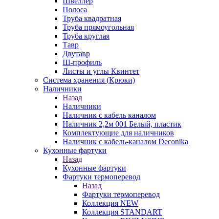
Швеллер
Полоса
Труба квадратная
Труба прямоугольная
Труба круглая
Тавр
Двутавр
Ш-профиль
Листы и углы Квинтет
Система хранения (Крюки)
Наличники
Назад
Наличники
Наличник с кабель каналом
Наличник 2,2м 001 Белый, пластик
Комплектующие для наличников
Наличник с кабель-каналом Deconika
Кухонные фартуки
Назад
Кухонные фартуки
Фартуки термоперевод
Назад
Фартуки термоперевод
Коллекция NEW
Коллекция STANDART