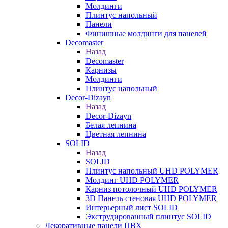
Молдинги
Плинтус напольный
Панели
Финишные молдинги для панелей
Decomaster
Назад
Decomaster
Карнизы
Молдинги
Плинтус напольный
Decor-Dizayn
Назад
Decor-Dizayn
Белая лепнина
Цветная лепнина
SOLID
Назад
SOLID
Плинтус напольный UHD POLYMER
Молдинг UHD POLYMER
Карниз потолочный UHD POLYMER
3D Панель стеновая UHD POLYMER
Интерьерный лист SOLID
Экструдированный плинтус SOLID
Декоративные панели ПВХ