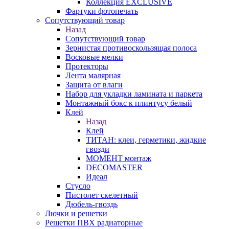
Коллекция EXCLUSIVE
Фартуки фотопечать
Сопутствующий товар
Назад
Сопутствующий товар
Зернистая противоскользящая полоса
Восковые мелки
Протекторы
Лента малярная
Защита от влаги
Набор для укладки ламината и паркета
Монтажный бокс к плинтусу белый
Клей
Назад
Клей
ТИТАН: клеи, герметики, жидкие
гвозди
МОМЕНТ монтаж
DECOMASTER
Идеал
Стусло
Пистолет скелетный
Дюбель-гвоздь
Лючки и решетки
Решетки ПВХ радиаторные