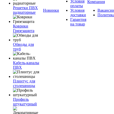
Условия
Компания
оплаты
Решетки ПВХ
Новинки
Условия
Ваканси
радиаторные
доставки
Политик
Гарантия
на товар
Коврики
Грязезащита
Обводы для
труб
Кабель-каналы
ПВХ
Плинтус для
столешницы
Профиль
штукатурный