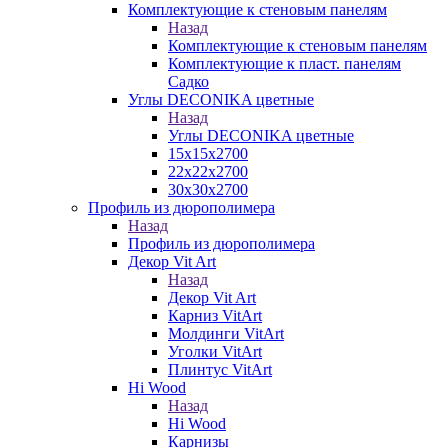
Комплектующие к стеновым панелям
Назад
Комплектующие к стеновым панелям
Комплектующие к пласт. панелям
Садко
Углы DECONIKA цветные
Назад
Углы DECONIKA цветные
15х15х2700
22х22х2700
30х30х2700
Профиль из дюрополимера
Назад
Профиль из дюрополимера
Декор Vit Art
Назад
Декор Vit Art
Карниз VitArt
Молдинги VitArt
Уголки VitArt
Плинтус VitArt
Hi Wood
Назад
Hi Wood
Карнизы