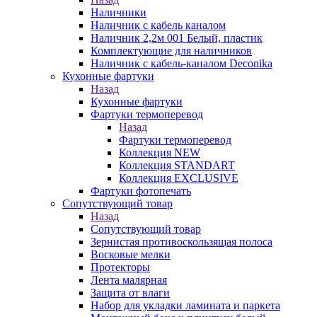
Наличники
Наличник с кабель каналом
Наличник 2,2м 001 Белый, пластик
Комплектующие для наличников
Наличник с кабель-каналом Deconika
Кухонные фартуки
Назад
Кухонные фартуки
Фартуки термоперевод
Назад
Фартуки термоперевод
Коллекция NEW
Коллекция STANDART
Коллекция EXCLUSIVE
Фартуки фотопечать
Сопутствующий товар
Назад
Сопутствующий товар
Зернистая противоскользящая полоса
Восковые мелки
Протекторы
Лента малярная
Защита от влаги
Набор для укладки ламината и паркета