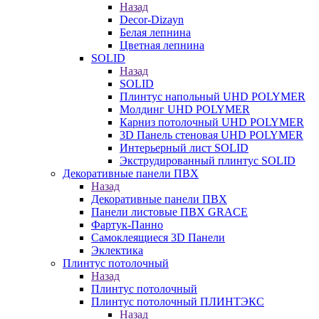
Назад
Decor-Dizayn
Белая лепнина
Цветная лепнина
SOLID
Назад
SOLID
Плинтус напольный UHD POLYMER
Молдинг UHD POLYMER
Карниз потолочный UHD POLYMER
3D Панель стеновая UHD POLYMER
Интерьерный лист SOLID
Экструдированный плинтус SOLID
Декоративные панели ПВХ
Назад
Декоративные панели ПВХ
Панели листовые ПВХ GRACE
Фартук-Панно
Самоклеящиеся 3D Панели
Эклектика
Плинтус потолочный
Назад
Плинтус потолочный
Плинтус потолочный ПЛИНТЭКС
Назад