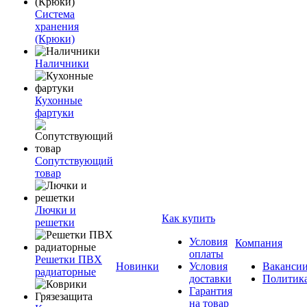
Система
хранения
(Крюки)
Наличники
Кухонные
фартуки
Сопутствующий
товар
Лючки и
Как купить
решетки
Условия
Компания
оплаты
Решетки ПВХ
Новинки
Условия
Ваканси
радиаторные
доставки
Политик
Гарантия
на товар