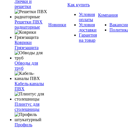
Лючки и
Как купить
решетки
Условия
Компания
оплаты
Решетки ПВХ
Новинки
Условия
Ваканси
радиаторные
доставки
Политик
Гарантия
на товар
Коврики
Грязезащита
Обводы для
труб
Кабель-каналы
ПВХ
Плинтус для
столешницы
Профиль