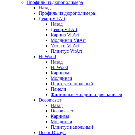
Профиль из дюрополимера
Назад
Профиль из дюрополимера
Декор Vit Art
Назад
Декор Vit Art
Карниз VitArt
Молдинги VitArt
Уголки VitArt
Плинтус VitArt
Hi Wood
Назад
Hi Wood
Карнизы
Молдинги
Плинтус напольный
Панели
Финишные молдинги для панелей
Decomaster
Назад
Decomaster
Карнизы
Молдинги
Плинтус напольный
Decor-Dizayn