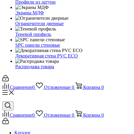
Профили из латуни
Экраны МДФ
Ограничители дверные
Теневой профиль
SPC панели стеновые
Декоративная стена PVC ECO
Распродажа товара
Сравнение
0
Отложенные
0
Корзина
0
Сравнение
0
Отложенные
0
Корзина
0
Каталог