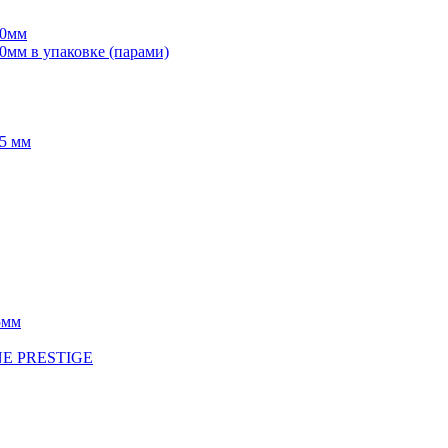
70мм
мм в упаковке (парами)
5 мм
5мм
INE PRESTIGE