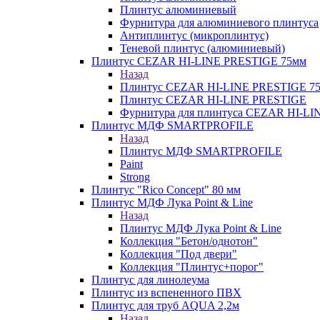
Плинтус алюминиевый
Фурнитура для алюминиевого плинтуса
Антиплинтус (микроплинтус)
Теневой плинтус (алюминиевый)
Плинтус CEZAR HI-LINE PRESTIGE 75мм
Назад
Плинтус CEZAR HI-LINE PRESTIGE 7
Плинтус CEZAR HI-LINE PRESTIGE
Фурнитура для плинтуса CEZAR HI-L
Плинтус МДФ SMARTPROFILE
Назад
Плинтус МДФ SMARTPROFILE
Paint
Strong
Плинтус "Rico Concept" 80 мм
Плинтус МДФ Лука Point & Line
Назад
Плинтус МДФ Лука Point & Line
Коллекция "Бетон/однотон"
Коллекция "Под двери"
Коллекция "Плинтус+порог"
Плинтус для линолеума
Плинтус из вспененного ПВХ
Плинтус для труб AQUA 2,2м
Назад