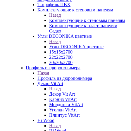
Т-профиль ПВХ
Комплектующие к стеновым панелям
Назад
Комплектующие к стеновым панелям
Комплектующие к пласт. панелям
Садко
Углы DECONIKA цветные
Назад
Углы DECONIKA цветные
15х15х2700
22х22х2700
30х30х2700
Профиль из дюрополимера
Назад
Профиль из дюрополимера
Декор Vit Art
Назад
Декор Vit Art
Карниз VitArt
Молдинги VitArt
Уголки VitArt
Плинтус VitArt
Hi Wood
Назад
Hi Wood