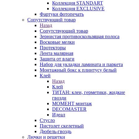
Коллекция STANDART
Коллекция EXCLUSIVE
Фартуки фотопечать
Сопутствующий товар
Назад
Сопутствующий товар
Зернистая противоскользящая полоса
Восковые мелки
Протекторы
Лента малярная
Защита от влаги
Набор для укладки ламината и паркета
Монтажный бокс к плинтусу белый
Клей
Назад
Клей
ТИТАН: клеи, герметики, жидкие
гвозди
МОМЕНТ монтаж
DECOMASTER
Идеал
Стусло
Пистолет скелетный
Дюбель-гвоздь
Лючки и решетки