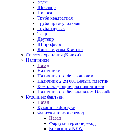
Углы
Швеллер
Полоса
Труба квадратная
Труба прямоугольная
Труба круглая
Тавр
Двутавр
Ш-профиль
Листы и углы Квинтет
Система хранения (Крюки)
Наличники
Назад
Наличники
Наличник с кабель каналом
Наличник 2,2м 001 Белый, пластик
Комплектующие для наличников
Наличник с кабель-каналом Deconika
Кухонные фартуки
Назад
Кухонные фартуки
Фартуки термоперевод
Назад
Фартуки термоперевод
Коллекция NEW