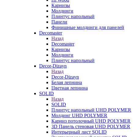
Карнизы
Молдинги
Плинтус напольный
Панели
Финишные молдинги для панелей
Decomaster
Назад
Decomaster
Карнизы
Молдинги
Плинтус напольный
Decor-Dizayn
Назад
Decor-Dizayn
Белая лепнина
Цветная лепнина
SOLID
Назад
SOLID
Плинтус напольный UHD POLYMER
Молдинг UHD POLYMER
Карниз потолочный UHD POLYMER
3D Панель стеновая UHD POLYMER
Интерьерный лист SOLID