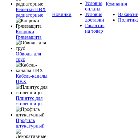
Условия
Компания
оплаты
Решетки ПВХ
Новинки
Условия
Ваканси
радиаторные
доставки
Политик
Гарантия
на товар
Коврики
Грязезащита
Обводы для
труб
Кабель-каналы
ПВХ
Плинтус для
столешницы
Профиль
штукатурный