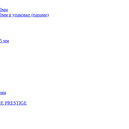
70мм
мм в упаковке (парами)
5 мм
5мм
INE PRESTIGE