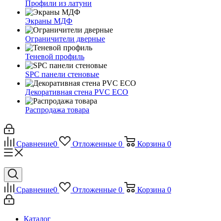
Профили из латуни
Экраны МДФ
Ограничители дверные
Теневой профиль
SPC панели стеновые
Декоративная стена PVC ECO
Распродажа товара
Сравнение
0
Отложенные
0
Корзина
0
Сравнение
0
Отложенные
0
Корзина
0
Каталог