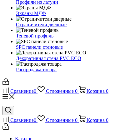
Профили из латуни
Экраны МДФ
Ограничители дверные
Теневой профиль
SPC панели стеновые
Декоративная стена PVC ECO
Распродажа товара
Сравнение
0
Отложенные
0
Корзина
0
Сравнение
0
Отложенные
0
Корзина
0
Каталог