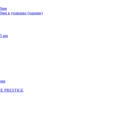
70мм
мм в упаковке (парами)
5 мм
5мм
INE PRESTIGE