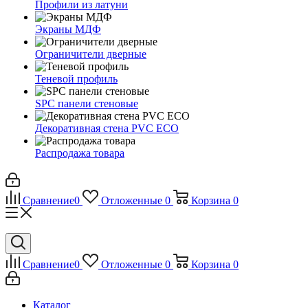
Профили из латуни
Экраны МДФ
Ограничители дверные
Теневой профиль
SPC панели стеновые
Декоративная стена PVC ECO
Распродажа товара
Сравнение
0
Отложенные
0
Корзина
0
Сравнение
0
Отложенные
0
Корзина
0
Каталог