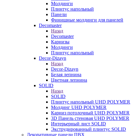
Молдинги
Плинтус напольный
Панели
Финишные молдинги для панелей
Decomaster
Назад
Decomaster
Карнизы
Молдинги
Плинтус напольный
Decor-Dizayn
Назад
Decor-Dizayn
Белая лепнина
Цветная лепнина
SOLID
Назад
SOLID
Плинтус напольный UHD POLYMER
Молдинг UHD POLYMER
Карниз потолочный UHD POLYMER
3D Панель стеновая UHD POLYMER
Интерьерный лист SOLID
Экструдированный плинтус SOLID
Декоративные панели ПВХ