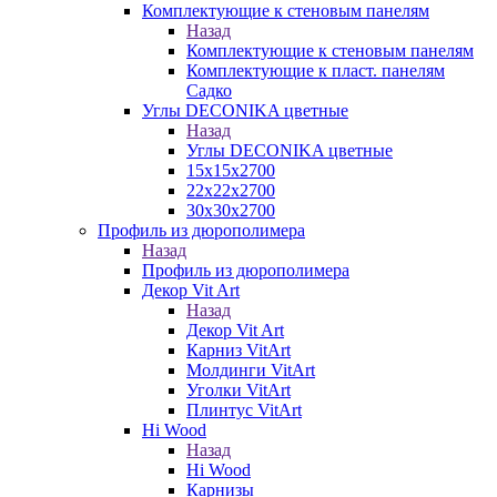
Комплектующие к стеновым панелям
Назад
Комплектующие к стеновым панелям
Комплектующие к пласт. панелям
Садко
Углы DECONIKA цветные
Назад
Углы DECONIKA цветные
15х15х2700
22х22х2700
30х30х2700
Профиль из дюрополимера
Назад
Профиль из дюрополимера
Декор Vit Art
Назад
Декор Vit Art
Карниз VitArt
Молдинги VitArt
Уголки VitArt
Плинтус VitArt
Hi Wood
Назад
Hi Wood
Карнизы