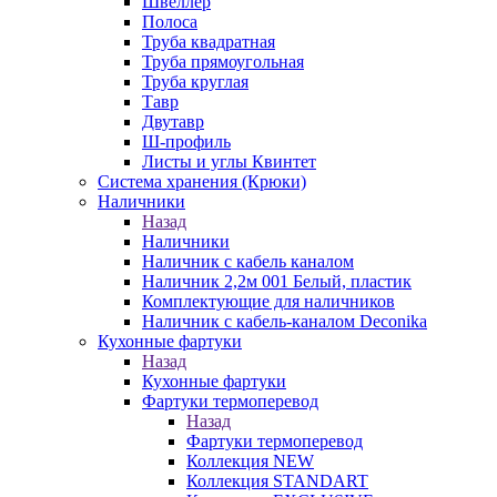
Швеллер
Полоса
Труба квадратная
Труба прямоугольная
Труба круглая
Тавр
Двутавр
Ш-профиль
Листы и углы Квинтет
Система хранения (Крюки)
Наличники
Назад
Наличники
Наличник с кабель каналом
Наличник 2,2м 001 Белый, пластик
Комплектующие для наличников
Наличник с кабель-каналом Deconika
Кухонные фартуки
Назад
Кухонные фартуки
Фартуки термоперевод
Назад
Фартуки термоперевод
Коллекция NEW
Коллекция STANDART