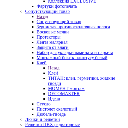
Коллекция EXCLUSIVE
Фартуки фотопечать
Сопутствующий товар
Назад
Сопутствующий товар
Зернистая противоскользящая полоса
Восковые мелки
Протекторы
Лента малярная
Защита от влаги
Набор для укладки ламината и паркета
Монтажный бокс к плинтусу белый
Клей
Назад
Клей
ТИТАН: клеи, герметики, жидкие
гвозди
МОМЕНТ монтаж
DECOMASTER
Идеал
Стусло
Пистолет скелетный
Дюбель-гвоздь
Лючки и решетки
Решетки ПВХ радиаторные