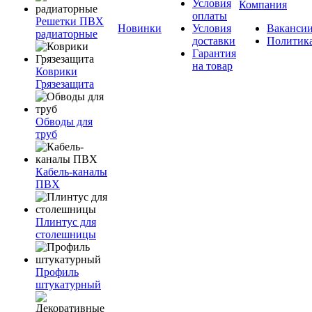
Условия
Компания
оплаты
Решетки ПВХ
Новинки
Условия
Ваканси
радиаторные
доставки
Политик
Гарантия
на товар
Коврики
Грязезащита
Обводы для
труб
Кабель-каналы
ПВХ
Плинтус для
столешницы
Профиль
штукатурный