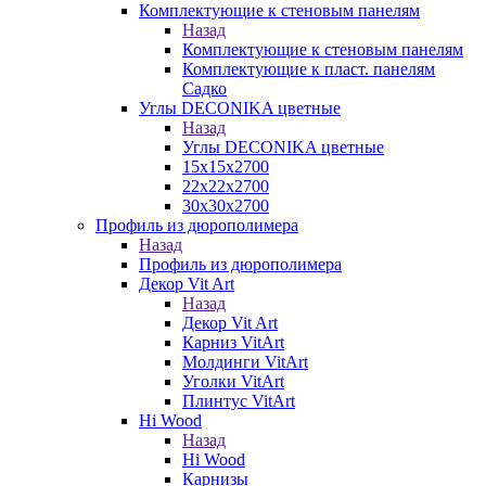
Комплектующие к стеновым панелям
Назад
Комплектующие к стеновым панелям
Комплектующие к пласт. панелям
Садко
Углы DECONIKA цветные
Назад
Углы DECONIKA цветные
15х15х2700
22х22х2700
30х30х2700
Профиль из дюрополимера
Назад
Профиль из дюрополимера
Декор Vit Art
Назад
Декор Vit Art
Карниз VitArt
Молдинги VitArt
Уголки VitArt
Плинтус VitArt
Hi Wood
Назад
Hi Wood
Карнизы