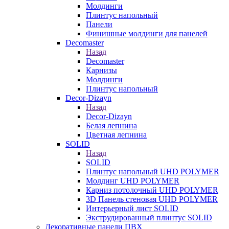
Молдинги
Плинтус напольный
Панели
Финишные молдинги для панелей
Decomaster
Назад
Decomaster
Карнизы
Молдинги
Плинтус напольный
Decor-Dizayn
Назад
Decor-Dizayn
Белая лепнина
Цветная лепнина
SOLID
Назад
SOLID
Плинтус напольный UHD POLYMER
Молдинг UHD POLYMER
Карниз потолочный UHD POLYMER
3D Панель стеновая UHD POLYMER
Интерьерный лист SOLID
Экструдированный плинтус SOLID
Декоративные панели ПВХ