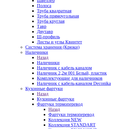
Швеллер
Полоса
Труба квадратная
Труба прямоугольная
Труба круглая
Тавр
Двутавр
Ш-профиль
Листы и углы Квинтет
Система хранения (Крюки)
Наличники
Назад
Наличники
Наличник с кабель каналом
Наличник 2,2м 001 Белый, пластик
Комплектующие для наличников
Наличник с кабель-каналом Deconika
Кухонные фартуки
Назад
Кухонные фартуки
Фартуки термоперевод
Назад
Фартуки термоперевод
Коллекция NEW
Коллекция STANDART