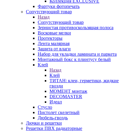
Коллекция EXCLUSIVE
Фартуки фотопечать
Сопутствующий товар
Назад
Сопутствующий товар
Зернистая противоскользящая полоса
Восковые мелки
Протекторы
Лента малярная
Защита от влаги
Набор для укладки ламината и паркета
Монтажный бокс к плинтусу белый
Клей
Назад
Клей
ТИТАН: клеи, герметики, жидкие
гвозди
МОМЕНТ монтаж
DECOMASTER
Идеал
Стусло
Пистолет скелетный
Дюбель-гвоздь
Лючки и решетки
Решетки ПВХ радиаторные