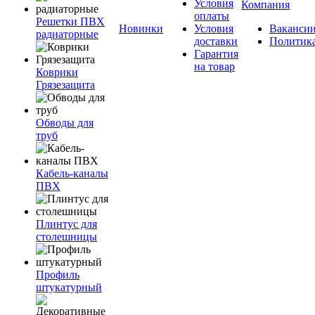
Условия
Компания
оплаты
Решетки ПВХ
Новинки
Условия
Ваканси
радиаторные
доставки
Политик
Гарантия
на товар
Коврики
Грязезащита
Обводы для
труб
Кабель-каналы
ПВХ
Плинтус для
столешницы
Профиль
штукатурный