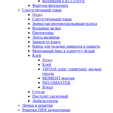
Коллекция EXCLUSIVE
Фартуки фотопечать
Сопутствующий товар
Назад
Сопутствующий товар
Зернистая противоскользящая полоса
Восковые мелки
Протекторы
Лента малярная
Защита от влаги
Набор для укладки ламината и паркета
Монтажный бокс к плинтусу белый
Клей
Назад
Клей
ТИТАН: клеи, герметики, жидкие
гвозди
МОМЕНТ монтаж
DECOMASTER
Идеал
Стусло
Пистолет скелетный
Дюбель-гвоздь
Лючки и решетки
Решетки ПВХ радиаторные