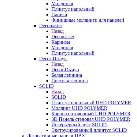
Молдинги
Плинтус напольный
Панели
Финишные молдинги для панелей
Decomaster
Назад
Decomaster
Карнизы
Молдинги
Плинтус напольный
Decor-Dizayn
Назад
Decor-Dizayn
Белая лепнина
Цветная лепнина
SOLID
Назад
SOLID
Плинтус напольный UHD POLYMER
Молдинг UHD POLYMER
Карниз потолочный UHD POLYMER
3D Панель стеновая UHD POLYMER
Интерьерный лист SOLID
Экструдированный плинтус SOLID
Декоративные панели ПВХ