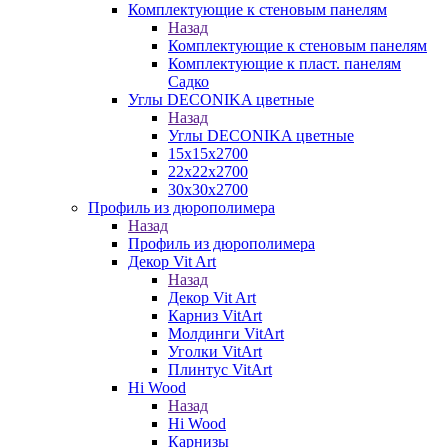
Комплектующие к стеновым панелям
Назад
Комплектующие к стеновым панелям
Комплектующие к пласт. панелям
Садко
Углы DECONIKA цветные
Назад
Углы DECONIKA цветные
15х15х2700
22х22х2700
30х30х2700
Профиль из дюрополимера
Назад
Профиль из дюрополимера
Декор Vit Art
Назад
Декор Vit Art
Карниз VitArt
Молдинги VitArt
Уголки VitArt
Плинтус VitArt
Hi Wood
Назад
Hi Wood
Карнизы