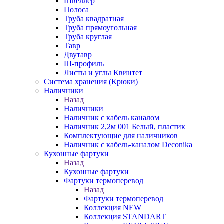
Швеллер
Полоса
Труба квадратная
Труба прямоугольная
Труба круглая
Тавр
Двутавр
Ш-профиль
Листы и углы Квинтет
Система хранения (Крюки)
Наличники
Назад
Наличники
Наличник с кабель каналом
Наличник 2,2м 001 Белый, пластик
Комплектующие для наличников
Наличник с кабель-каналом Deconika
Кухонные фартуки
Назад
Кухонные фартуки
Фартуки термоперевод
Назад
Фартуки термоперевод
Коллекция NEW
Коллекция STANDART