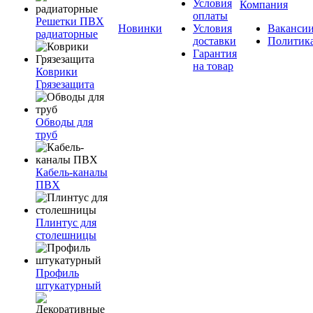
Условия
Компания
оплаты
Решетки ПВХ
Новинки
Условия
Ваканси
радиаторные
доставки
Политик
Гарантия
на товар
Коврики
Грязезащита
Обводы для
труб
Кабель-каналы
ПВХ
Плинтус для
столешницы
Профиль
штукатурный