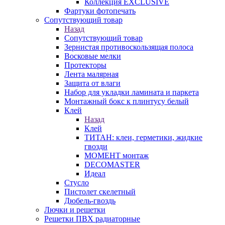
Коллекция EXCLUSIVE
Фартуки фотопечать
Сопутствующий товар
Назад
Сопутствующий товар
Зернистая противоскользящая полоса
Восковые мелки
Протекторы
Лента малярная
Защита от влаги
Набор для укладки ламината и паркета
Монтажный бокс к плинтусу белый
Клей
Назад
Клей
ТИТАН: клеи, герметики, жидкие
гвозди
МОМЕНТ монтаж
DECOMASTER
Идеал
Стусло
Пистолет скелетный
Дюбель-гвоздь
Лючки и решетки
Решетки ПВХ радиаторные