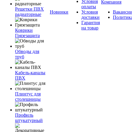
Условия
Компания
оплаты
Решетки ПВХ
Новинки
Условия
Ваканси
радиаторные
доставки
Политик
Гарантия
на товар
Коврики
Грязезащита
Обводы для
труб
Кабель-каналы
ПВХ
Плинтус для
столешницы
Профиль
штукатурный