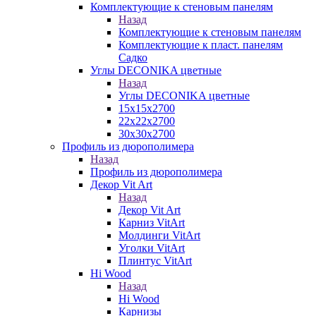
Комплектующие к стеновым панелям
Назад
Комплектующие к стеновым панелям
Комплектующие к пласт. панелям
Садко
Углы DECONIKA цветные
Назад
Углы DECONIKA цветные
15х15х2700
22х22х2700
30х30х2700
Профиль из дюрополимера
Назад
Профиль из дюрополимера
Декор Vit Art
Назад
Декор Vit Art
Карниз VitArt
Молдинги VitArt
Уголки VitArt
Плинтус VitArt
Hi Wood
Назад
Hi Wood
Карнизы