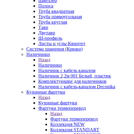
Швеллер
Полоса
Труба квадратная
Труба прямоугольная
Труба круглая
Тавр
Двутавр
Ш-профиль
Листы и углы Квинтет
Система хранения (Крюки)
Наличники
Назад
Наличники
Наличник с кабель каналом
Наличник 2,2м 001 Белый, пластик
Комплектующие для наличников
Наличник с кабель-каналом Deconika
Кухонные фартуки
Назад
Кухонные фартуки
Фартуки термоперевод
Назад
Фартуки термоперевод
Коллекция NEW
Коллекция STANDART