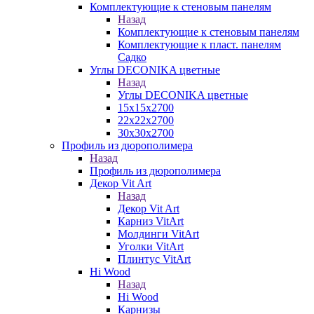
Комплектующие к стеновым панелям
Назад
Комплектующие к стеновым панелям
Комплектующие к пласт. панелям
Садко
Углы DECONIKA цветные
Назад
Углы DECONIKA цветные
15х15х2700
22х22х2700
30х30х2700
Профиль из дюрополимера
Назад
Профиль из дюрополимера
Декор Vit Art
Назад
Декор Vit Art
Карниз VitArt
Молдинги VitArt
Уголки VitArt
Плинтус VitArt
Hi Wood
Назад
Hi Wood
Карнизы