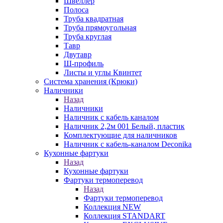
Швеллер
Полоса
Труба квадратная
Труба прямоугольная
Труба круглая
Тавр
Двутавр
Ш-профиль
Листы и углы Квинтет
Система хранения (Крюки)
Наличники
Назад
Наличники
Наличник с кабель каналом
Наличник 2,2м 001 Белый, пластик
Комплектующие для наличников
Наличник с кабель-каналом Deconika
Кухонные фартуки
Назад
Кухонные фартуки
Фартуки термоперевод
Назад
Фартуки термоперевод
Коллекция NEW
Коллекция STANDART