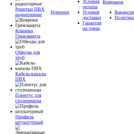
Условия
Компания
оплаты
Решетки ПВХ
Новинки
Условия
Ваканси
радиаторные
доставки
Политик
Гарантия
на товар
Коврики
Грязезащита
Обводы для
труб
Кабель-каналы
ПВХ
Плинтус для
столешницы
Профиль
штукатурный