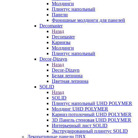
Молдинги
Плинтус напольный
Панели
Финишные молдинги для панелей
Decomaster
Назад
Decomaster
Карнизы
Молдинги
Плинтус напольный
Decor-Dizayn
Назад
Decor-Dizayn
Белая лепнина
Цветная лепнина
SOLID
Назад
SOLID
Плинтус напольный UHD POLYMER
Молдинг UHD POLYMER
Карниз потолочный UHD POLYMER
3D Панель стеновая UHD POLYMER
Интерьерный лист SOLID
Экструдированный плинтус SOLID
Декоративные панели ПВХ