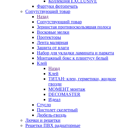
Коллекция EXCLUSIVE
Фартуки фотопечать
Сопутствующий товар
Назад
Сопутствующий товар
Зернистая противоскользящая полоса
Восковые мелки
Протекторы
Лента малярная
Защита от влаги
Набор для укладки ламината и паркета
Монтажный бокс к плинтусу белый
Клей
Назад
Клей
ТИТАН: клеи, герметики, жидкие
гвозди
МОМЕНТ монтаж
DECOMASTER
Идеал
Стусло
Пистолет скелетный
Дюбель-гвоздь
Лючки и решетки
Решетки ПВХ радиаторные