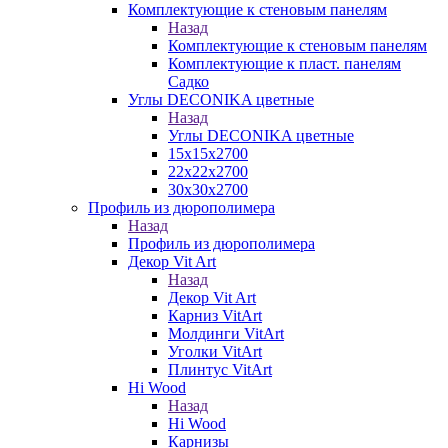
Комплектующие к стеновым панелям
Назад
Комплектующие к стеновым панелям
Комплектующие к пласт. панелям
Садко
Углы DECONIKA цветные
Назад
Углы DECONIKA цветные
15х15х2700
22х22х2700
30х30х2700
Профиль из дюрополимера
Назад
Профиль из дюрополимера
Декор Vit Art
Назад
Декор Vit Art
Карниз VitArt
Молдинги VitArt
Уголки VitArt
Плинтус VitArt
Hi Wood
Назад
Hi Wood
Карнизы