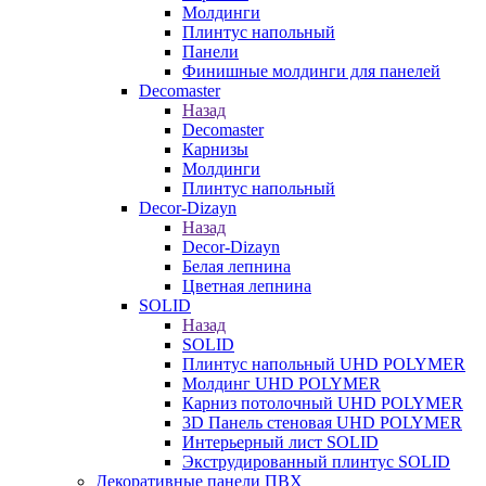
Молдинги
Плинтус напольный
Панели
Финишные молдинги для панелей
Decomaster
Назад
Decomaster
Карнизы
Молдинги
Плинтус напольный
Decor-Dizayn
Назад
Decor-Dizayn
Белая лепнина
Цветная лепнина
SOLID
Назад
SOLID
Плинтус напольный UHD POLYMER
Молдинг UHD POLYMER
Карниз потолочный UHD POLYMER
3D Панель стеновая UHD POLYMER
Интерьерный лист SOLID
Экструдированный плинтус SOLID
Декоративные панели ПВХ