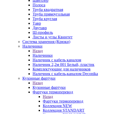
Швеллер
Полоса
Труба квадратная
Труба прямоугольная
Труба круглая
Тавр
Двутавр
Ш-профиль
Листы и углы Квинтет
Система хранения (Крюки)
Наличники
Назад
Наличники
Наличник с кабель каналом
Наличник 2,2м 001 Белый, пластик
Комплектующие для наличников
Наличник с кабель-каналом Deconika
Кухонные фартуки
Назад
Кухонные фартуки
Фартуки термоперевод
Назад
Фартуки термоперевод
Коллекция NEW
Коллекция STANDART