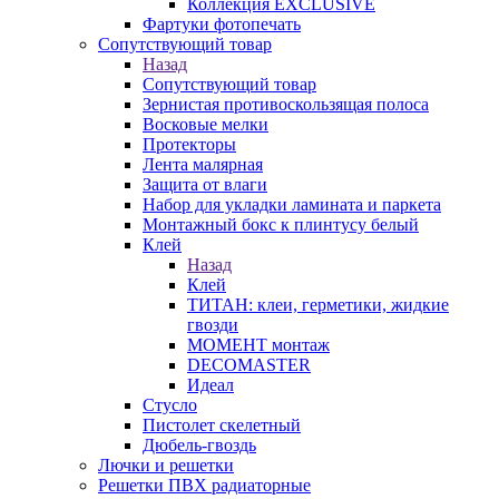
Коллекция EXCLUSIVE
Фартуки фотопечать
Сопутствующий товар
Назад
Сопутствующий товар
Зернистая противоскользящая полоса
Восковые мелки
Протекторы
Лента малярная
Защита от влаги
Набор для укладки ламината и паркета
Монтажный бокс к плинтусу белый
Клей
Назад
Клей
ТИТАН: клеи, герметики, жидкие
гвозди
МОМЕНТ монтаж
DECOMASTER
Идеал
Стусло
Пистолет скелетный
Дюбель-гвоздь
Лючки и решетки
Решетки ПВХ радиаторные