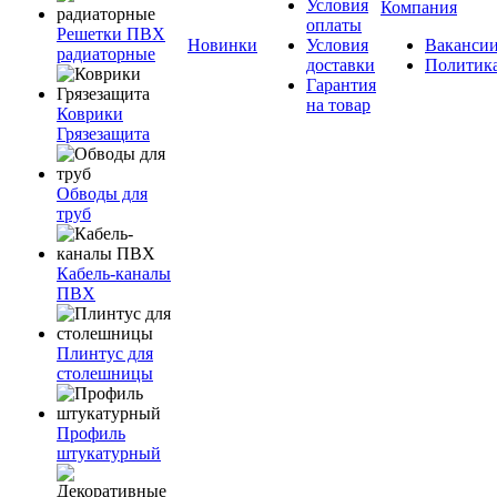
Условия
Компания
оплаты
Решетки ПВХ
Новинки
Условия
Ваканси
радиаторные
доставки
Политик
Гарантия
на товар
Коврики
Грязезащита
Обводы для
труб
Кабель-каналы
ПВХ
Плинтус для
столешницы
Профиль
штукатурный