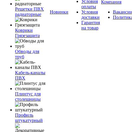
Условия
Компания
оплаты
Решетки ПВХ
Новинки
Условия
Ваканси
радиаторные
доставки
Политик
Гарантия
на товар
Коврики
Грязезащита
Обводы для
труб
Кабель-каналы
ПВХ
Плинтус для
столешницы
Профиль
штукатурный