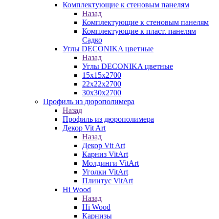
Комплектующие к стеновым панелям
Назад
Комплектующие к стеновым панелям
Комплектующие к пласт. панелям
Садко
Углы DECONIKA цветные
Назад
Углы DECONIKA цветные
15х15х2700
22х22х2700
30х30х2700
Профиль из дюрополимера
Назад
Профиль из дюрополимера
Декор Vit Art
Назад
Декор Vit Art
Карниз VitArt
Молдинги VitArt
Уголки VitArt
Плинтус VitArt
Hi Wood
Назад
Hi Wood
Карнизы