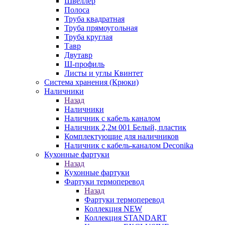
Швеллер
Полоса
Труба квадратная
Труба прямоугольная
Труба круглая
Тавр
Двутавр
Ш-профиль
Листы и углы Квинтет
Система хранения (Крюки)
Наличники
Назад
Наличники
Наличник с кабель каналом
Наличник 2,2м 001 Белый, пластик
Комплектующие для наличников
Наличник с кабель-каналом Deconika
Кухонные фартуки
Назад
Кухонные фартуки
Фартуки термоперевод
Назад
Фартуки термоперевод
Коллекция NEW
Коллекция STANDART