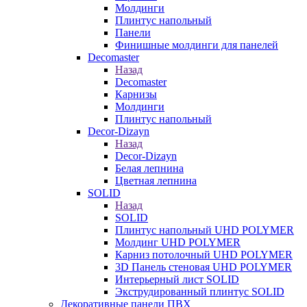
Молдинги
Плинтус напольный
Панели
Финишные молдинги для панелей
Decomaster
Назад
Decomaster
Карнизы
Молдинги
Плинтус напольный
Decor-Dizayn
Назад
Decor-Dizayn
Белая лепнина
Цветная лепнина
SOLID
Назад
SOLID
Плинтус напольный UHD POLYMER
Молдинг UHD POLYMER
Карниз потолочный UHD POLYMER
3D Панель стеновая UHD POLYMER
Интерьерный лист SOLID
Экструдированный плинтус SOLID
Декоративные панели ПВХ