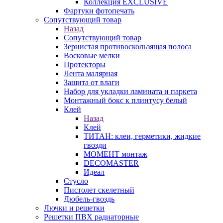
Коллекция EXCLUSIVE
Фартуки фотопечать
Сопутствующий товар
Назад
Сопутствующий товар
Зернистая противоскользящая полоса
Восковые мелки
Протекторы
Лента малярная
Защита от влаги
Набор для укладки ламината и паркета
Монтажный бокс к плинтусу белый
Клей
Назад
Клей
ТИТАН: клеи, герметики, жидкие
гвозди
МОМЕНТ монтаж
DECOMASTER
Идеал
Стусло
Пистолет скелетный
Дюбель-гвоздь
Лючки и решетки
Решетки ПВХ радиаторные