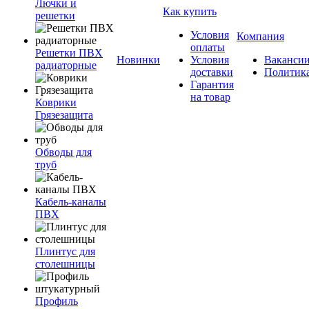
Лючки и
Как купить
решетки
Условия
Компания
оплаты
Решетки ПВХ
Новинки
Условия
Ваканси
радиаторные
доставки
Политик
Гарантия
на товар
Коврики
Грязезащита
Обводы для
труб
Кабель-каналы
ПВХ
Плинтус для
столешницы
Профиль