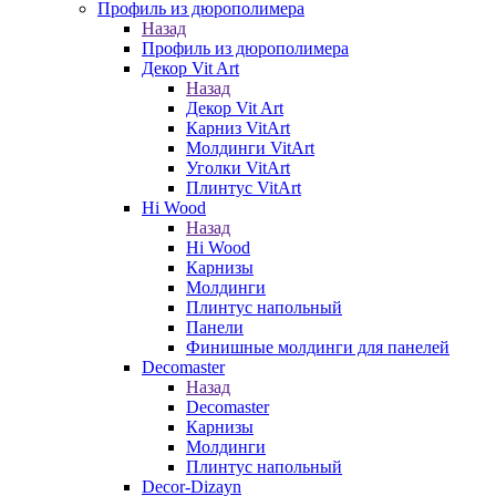
Профиль из дюрополимера
Назад
Профиль из дюрополимера
Декор Vit Art
Назад
Декор Vit Art
Карниз VitArt
Молдинги VitArt
Уголки VitArt
Плинтус VitArt
Hi Wood
Назад
Hi Wood
Карнизы
Молдинги
Плинтус напольный
Панели
Финишные молдинги для панелей
Decomaster
Назад
Decomaster
Карнизы
Молдинги
Плинтус напольный
Decor-Dizayn