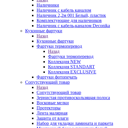
Наличники
Наличник с кабель каналом
Наличник 2,2м 001 Белый, пластик
Комплектующие для наличников
Наличник с кабель-каналом Deconika
Кухонные фартуки
Назад
Кухонные фартуки
Фартуки термоперевод
Назад
Фартуки термоперевод
Коллекция NEW
Коллекция STANDART
Коллекция EXCLUSIVE
Фартуки фотопечать
Сопутствующий товар
Назад
Сопутствующий товар
Зернистая противоскользящая полоса
Восковые мелки
Протекторы
Лента малярная
Защита от влаги
Набор для укладки ламината и паркета