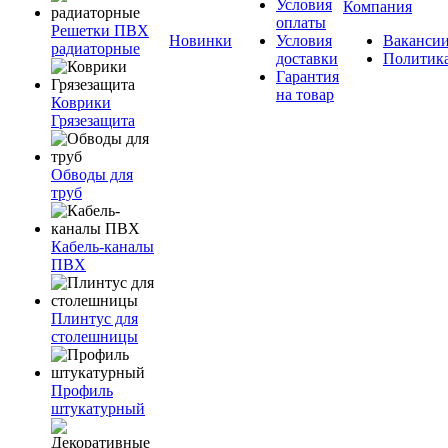
Условия
Компания
оплаты
Решетки ПВХ
Новинки
Условия
Ваканси
радиаторные
доставки
Политик
Гарантия
на товар
Коврики
Грязезащита
Обводы для
труб
Кабель-каналы
ПВХ
Плинтус для
столешницы
Профиль
штукатурный