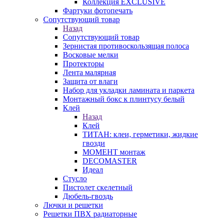
Коллекция EXCLUSIVE
Фартуки фотопечать
Сопутствующий товар
Назад
Сопутствующий товар
Зернистая противоскользящая полоса
Восковые мелки
Протекторы
Лента малярная
Защита от влаги
Набор для укладки ламината и паркета
Монтажный бокс к плинтусу белый
Клей
Назад
Клей
ТИТАН: клеи, герметики, жидкие
гвозди
МОМЕНТ монтаж
DECOMASTER
Идеал
Стусло
Пистолет скелетный
Дюбель-гвоздь
Лючки и решетки
Решетки ПВХ радиаторные