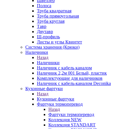
Швеллер
Полоса
Труба квадратная
Труба прямоугольная
Труба круглая
Тавр
Двутавр
Ш-профиль
Листы и углы Квинтет
Система хранения (Крюки)
Наличники
Назад
Наличники
Наличник с кабель каналом
Наличник 2,2м 001 Белый, пластик
Комплектующие для наличников
Наличник с кабель-каналом Deconika
Кухонные фартуки
Назад
Кухонные фартуки
Фартуки термоперевод
Назад
Фартуки термоперевод
Коллекция NEW
Коллекция STANDART