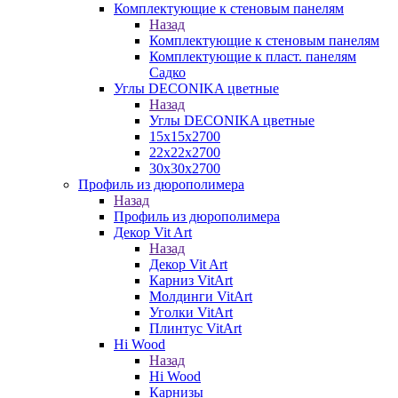
Комплектующие к стеновым панелям
Назад
Комплектующие к стеновым панелям
Комплектующие к пласт. панелям
Садко
Углы DECONIKA цветные
Назад
Углы DECONIKA цветные
15х15х2700
22х22х2700
30х30х2700
Профиль из дюрополимера
Назад
Профиль из дюрополимера
Декор Vit Art
Назад
Декор Vit Art
Карниз VitArt
Молдинги VitArt
Уголки VitArt
Плинтус VitArt
Hi Wood
Назад
Hi Wood
Карнизы