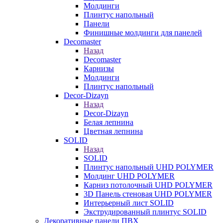
Молдинги
Плинтус напольный
Панели
Финишные молдинги для панелей
Decomaster
Назад
Decomaster
Карнизы
Молдинги
Плинтус напольный
Decor-Dizayn
Назад
Decor-Dizayn
Белая лепнина
Цветная лепнина
SOLID
Назад
SOLID
Плинтус напольный UHD POLYMER
Молдинг UHD POLYMER
Карниз потолочный UHD POLYMER
3D Панель стеновая UHD POLYMER
Интерьерный лист SOLID
Экструдированный плинтус SOLID
Декоративные панели ПВХ