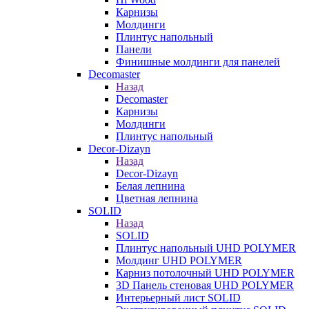
Карнизы
Молдинги
Плинтус напольный
Панели
Финишные молдинги для панелей
Decomaster
Назад
Decomaster
Карнизы
Молдинги
Плинтус напольный
Decor-Dizayn
Назад
Decor-Dizayn
Белая лепнина
Цветная лепнина
SOLID
Назад
SOLID
Плинтус напольный UHD POLYMER
Молдинг UHD POLYMER
Карниз потолочный UHD POLYMER
3D Панель стеновая UHD POLYMER
Интерьерный лист SOLID