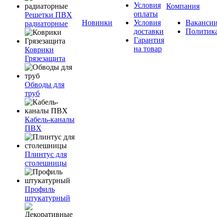
Условия
Компания
оплаты
Решетки ПВХ
Новинки
Условия
Ваканси
радиаторные
доставки
Политик
Гарантия
на товар
Коврики
Грязезащита
Обводы для
труб
Кабель-каналы
ПВХ
Плинтус для
столешницы
Профиль
штукатурный