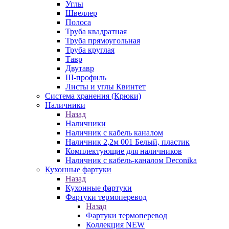
Углы
Швеллер
Полоса
Труба квадратная
Труба прямоугольная
Труба круглая
Тавр
Двутавр
Ш-профиль
Листы и углы Квинтет
Система хранения (Крюки)
Наличники
Назад
Наличники
Наличник с кабель каналом
Наличник 2,2м 001 Белый, пластик
Комплектующие для наличников
Наличник с кабель-каналом Deconika
Кухонные фартуки
Назад
Кухонные фартуки
Фартуки термоперевод
Назад
Фартуки термоперевод
Коллекция NEW