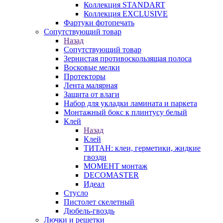
Коллекция STANDART
Коллекция EXCLUSIVE
Фартуки фотопечать
Сопутствующий товар
Назад
Сопутствующий товар
Зернистая противоскользящая полоса
Восковые мелки
Протекторы
Лента малярная
Защита от влаги
Набор для укладки ламината и паркета
Монтажный бокс к плинтусу белый
Клей
Назад
Клей
ТИТАН: клеи, герметики, жидкие
гвозди
МОМЕНТ монтаж
DECOMASTER
Идеал
Стусло
Пистолет скелетный
Дюбель-гвоздь
Лючки и решетки