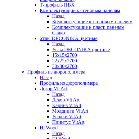
Т-профиль ПВХ
Комплектующие к стеновым панелям
Назад
Комплектующие к стеновым панелям
Комплектующие к пласт. панелям
Садко
Углы DECONIKA цветные
Назад
Углы DECONIKA цветные
15х15х2700
22х22х2700
30х30х2700
Профиль из дюрополимера
Назад
Профиль из дюрополимера
Декор Vit Art
Назад
Декор Vit Art
Карниз VitArt
Молдинги VitArt
Уголки VitArt
Плинтус VitArt
Hi Wood
Назад
Hi Wood