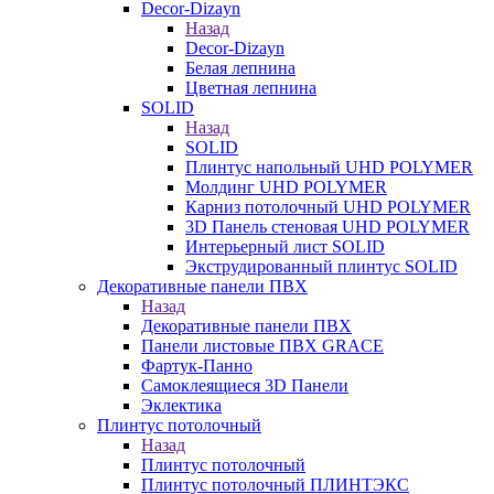
Decor-Dizayn
Назад
Decor-Dizayn
Белая лепнина
Цветная лепнина
SOLID
Назад
SOLID
Плинтус напольный UHD POLYMER
Молдинг UHD POLYMER
Карниз потолочный UHD POLYMER
3D Панель стеновая UHD POLYMER
Интерьерный лист SOLID
Экструдированный плинтус SOLID
Декоративные панели ПВХ
Назад
Декоративные панели ПВХ
Панели листовые ПВХ GRACE
Фартук-Панно
Самоклеящиеся 3D Панели
Эклектика
Плинтус потолочный
Назад
Плинтус потолочный
Плинтус потолочный ПЛИНТЭКС