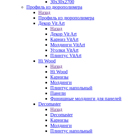
30х30х2700
Профиль из дюрополимера
Назад
Профиль из дюрополимера
Декор Vit Art
Назад
Декор Vit Art
Карниз VitArt
Молдинги VitArt
Уголки VitArt
Плинтус VitArt
Hi Wood
Назад
Hi Wood
Карнизы
Молдинги
Плинтус напольный
Панели
Финишные молдинги для панелей
Decomaster
Назад
Decomaster
Карнизы
Молдинги
Плинтус напольный