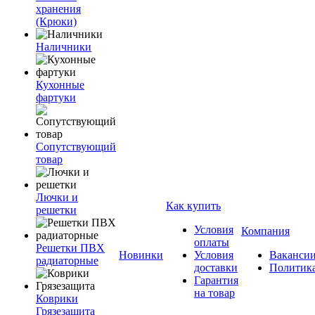
хранения
(Крюки)
Наличники
Кухонные
фартуки
Сопутствующий
товар
Лючки и
Как купить
решетки
Условия
Компания
оплаты
Решетки ПВХ
Новинки
Условия
Ваканси
радиаторные
доставки
Политик
Гарантия
на товар
Коврики
Грязезащита