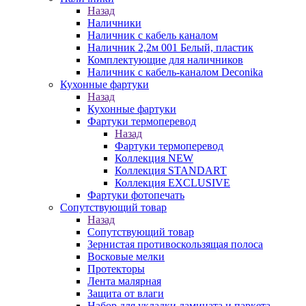
Назад
Наличники
Наличник с кабель каналом
Наличник 2,2м 001 Белый, пластик
Комплектующие для наличников
Наличник с кабель-каналом Deconika
Кухонные фартуки
Назад
Кухонные фартуки
Фартуки термоперевод
Назад
Фартуки термоперевод
Коллекция NEW
Коллекция STANDART
Коллекция EXCLUSIVE
Фартуки фотопечать
Сопутствующий товар
Назад
Сопутствующий товар
Зернистая противоскользящая полоса
Восковые мелки
Протекторы
Лента малярная
Защита от влаги
Набор для укладки ламината и паркета