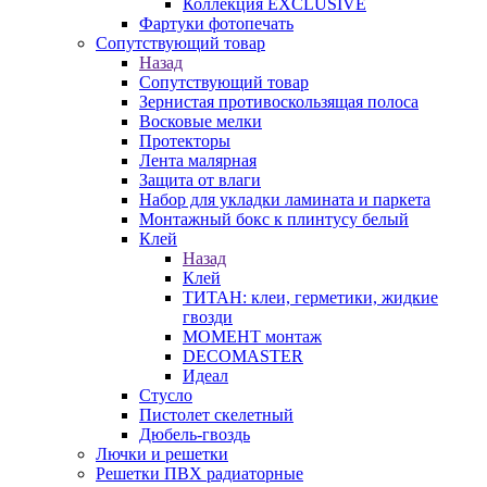
Коллекция EXCLUSIVE
Фартуки фотопечать
Сопутствующий товар
Назад
Сопутствующий товар
Зернистая противоскользящая полоса
Восковые мелки
Протекторы
Лента малярная
Защита от влаги
Набор для укладки ламината и паркета
Монтажный бокс к плинтусу белый
Клей
Назад
Клей
ТИТАН: клеи, герметики, жидкие
гвозди
МОМЕНТ монтаж
DECOMASTER
Идеал
Стусло
Пистолет скелетный
Дюбель-гвоздь
Лючки и решетки
Решетки ПВХ радиаторные