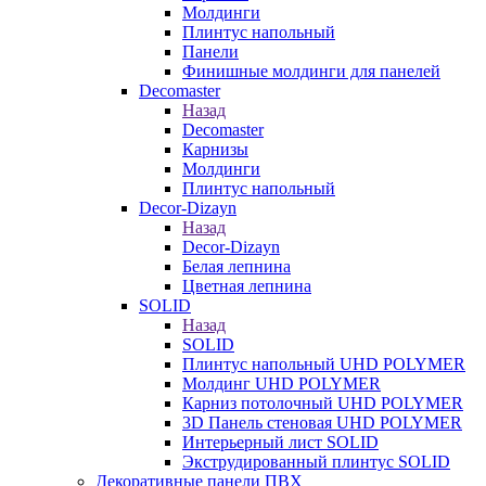
Молдинги
Плинтус напольный
Панели
Финишные молдинги для панелей
Decomaster
Назад
Decomaster
Карнизы
Молдинги
Плинтус напольный
Decor-Dizayn
Назад
Decor-Dizayn
Белая лепнина
Цветная лепнина
SOLID
Назад
SOLID
Плинтус напольный UHD POLYMER
Молдинг UHD POLYMER
Карниз потолочный UHD POLYMER
3D Панель стеновая UHD POLYMER
Интерьерный лист SOLID
Экструдированный плинтус SOLID
Декоративные панели ПВХ