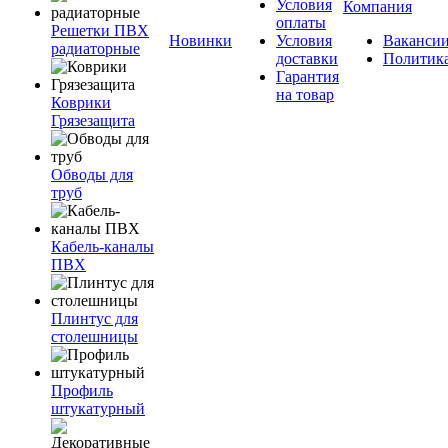
Условия
Компания
оплаты
Решетки ПВХ
Новинки
Условия
Ваканси
радиаторные
доставки
Политик
Гарантия
на товар
Коврики
Грязезащита
Обводы для
труб
Кабель-каналы
ПВХ
Плинтус для
столешницы
Профиль
штукатурный