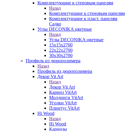
Комплектующие к стеновым панелям
Назад
Комплектующие к стеновым панелям
Комплектующие к пласт. панелям
Садко
Углы DECONIKA цветные
Назад
Углы DECONIKA цветные
15х15х2700
22х22х2700
30х30х2700
Профиль из дюрополимера
Назад
Профиль из дюрополимера
Декор Vit Art
Назад
Декор Vit Art
Карниз VitArt
Молдинги VitArt
Уголки VitArt
Плинтус VitArt
Hi Wood
Назад
Hi Wood
Карнизы