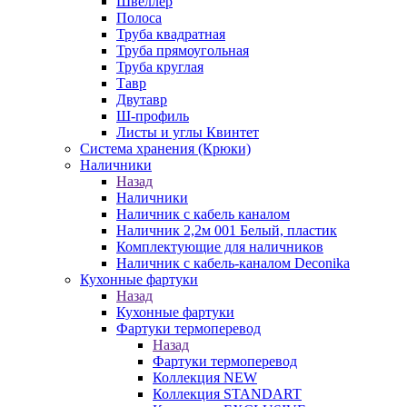
Швеллер
Полоса
Труба квадратная
Труба прямоугольная
Труба круглая
Тавр
Двутавр
Ш-профиль
Листы и углы Квинтет
Система хранения (Крюки)
Наличники
Назад
Наличники
Наличник с кабель каналом
Наличник 2,2м 001 Белый, пластик
Комплектующие для наличников
Наличник с кабель-каналом Deconika
Кухонные фартуки
Назад
Кухонные фартуки
Фартуки термоперевод
Назад
Фартуки термоперевод
Коллекция NEW
Коллекция STANDART