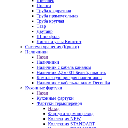
Швеллер
Полоса
Труба квадратная
Труба прямоугольная
Труба круглая
Тавр
Двутавр
Ш-профиль
Листы и углы Квинтет
Система хранения (Крюки)
Наличники
Назад
Наличники
Наличник с кабель каналом
Наличник 2,2м 001 Белый, пластик
Комплектующие для наличников
Наличник с кабель-каналом Deconika
Кухонные фартуки
Назад
Кухонные фартуки
Фартуки термоперевод
Назад
Фартуки термоперевод
Коллекция NEW
Коллекция STANDART