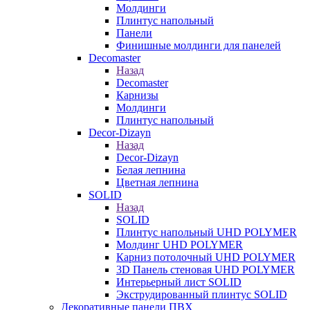
Молдинги
Плинтус напольный
Панели
Финишные молдинги для панелей
Decomaster
Назад
Decomaster
Карнизы
Молдинги
Плинтус напольный
Decor-Dizayn
Назад
Decor-Dizayn
Белая лепнина
Цветная лепнина
SOLID
Назад
SOLID
Плинтус напольный UHD POLYMER
Молдинг UHD POLYMER
Карниз потолочный UHD POLYMER
3D Панель стеновая UHD POLYMER
Интерьерный лист SOLID
Экструдированный плинтус SOLID
Декоративные панели ПВХ