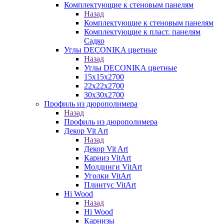
Комплектующие к стеновым панелям
Назад
Комплектующие к стеновым панелям
Комплектующие к пласт. панелям
Садко
Углы DECONIKA цветные
Назад
Углы DECONIKA цветные
15х15х2700
22х22х2700
30х30х2700
Профиль из дюрополимера
Назад
Профиль из дюрополимера
Декор Vit Art
Назад
Декор Vit Art
Карниз VitArt
Молдинги VitArt
Уголки VitArt
Плинтус VitArt
Hi Wood
Назад
Hi Wood
Карнизы