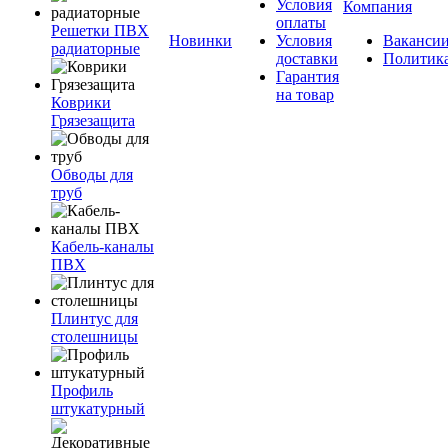
Условия
Компания
оплаты
Решетки ПВХ
Новинки
Условия
Ваканси
радиаторные
доставки
Политик
Гарантия
на товар
Коврики
Грязезащита
Обводы для
труб
Кабель-каналы
ПВХ
Плинтус для
столешницы
Профиль
штукатурный