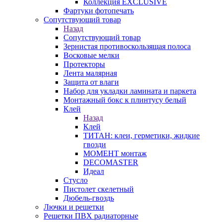
Коллекция EXCLUSIVE
Фартуки фотопечать
Сопутствующий товар
Назад
Сопутствующий товар
Зернистая противоскользящая полоса
Восковые мелки
Протекторы
Лента малярная
Защита от влаги
Набор для укладки ламината и паркета
Монтажный бокс к плинтусу белый
Клей
Назад
Клей
ТИТАН: клеи, герметики, жидкие
гвозди
МОМЕНТ монтаж
DECOMASTER
Идеал
Стусло
Пистолет скелетный
Дюбель-гвоздь
Лючки и решетки
Решетки ПВХ радиаторные