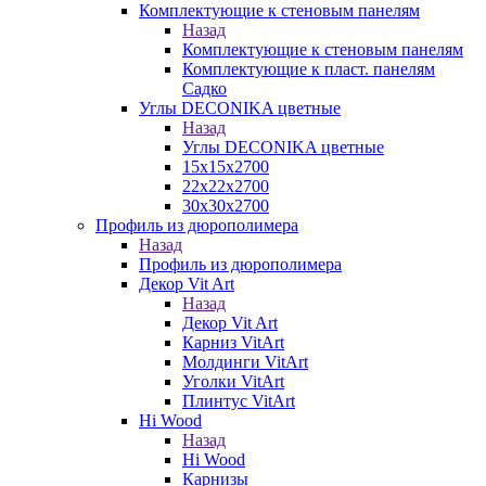
Комплектующие к стеновым панелям
Назад
Комплектующие к стеновым панелям
Комплектующие к пласт. панелям
Садко
Углы DECONIKA цветные
Назад
Углы DECONIKA цветные
15х15х2700
22х22х2700
30х30х2700
Профиль из дюрополимера
Назад
Профиль из дюрополимера
Декор Vit Art
Назад
Декор Vit Art
Карниз VitArt
Молдинги VitArt
Уголки VitArt
Плинтус VitArt
Hi Wood
Назад
Hi Wood
Карнизы