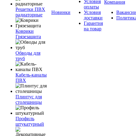
Условия
Компания
оплаты
Решетки ПВХ
Новинки
Условия
Ваканси
радиаторные
доставки
Политик
Гарантия
на товар
Коврики
Грязезащита
Обводы для
труб
Кабель-каналы
ПВХ
Плинтус для
столешницы
Профиль
штукатурный