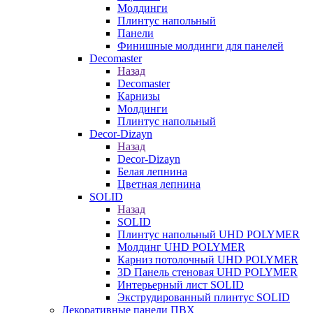
Молдинги
Плинтус напольный
Панели
Финишные молдинги для панелей
Decomaster
Назад
Decomaster
Карнизы
Молдинги
Плинтус напольный
Decor-Dizayn
Назад
Decor-Dizayn
Белая лепнина
Цветная лепнина
SOLID
Назад
SOLID
Плинтус напольный UHD POLYMER
Молдинг UHD POLYMER
Карниз потолочный UHD POLYMER
3D Панель стеновая UHD POLYMER
Интерьерный лист SOLID
Экструдированный плинтус SOLID
Декоративные панели ПВХ