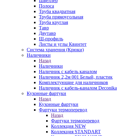
Швеллер
Полоса
Труба квадратная
Труба прямоугольная
Труба круглая
Тавр
Двутавр
Ш-профиль
Листы и углы Квинтет
Система хранения (Крюки)
Наличники
Назад
Наличники
Наличник с кабель каналом
Наличник 2,2м 001 Белый, пластик
Комплектующие для наличников
Наличник с кабель-каналом Deconika
Кухонные фартуки
Назад
Кухонные фартуки
Фартуки термоперевод
Назад
Фартуки термоперевод
Коллекция NEW
Коллекция STANDART