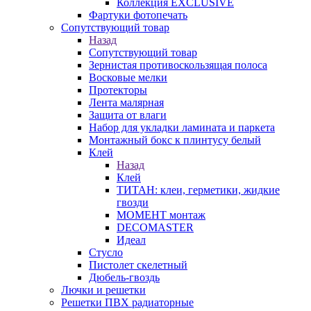
Коллекция EXCLUSIVE
Фартуки фотопечать
Сопутствующий товар
Назад
Сопутствующий товар
Зернистая противоскользящая полоса
Восковые мелки
Протекторы
Лента малярная
Защита от влаги
Набор для укладки ламината и паркета
Монтажный бокс к плинтусу белый
Клей
Назад
Клей
ТИТАН: клеи, герметики, жидкие
гвозди
МОМЕНТ монтаж
DECOMASTER
Идеал
Стусло
Пистолет скелетный
Дюбель-гвоздь
Лючки и решетки
Решетки ПВХ радиаторные