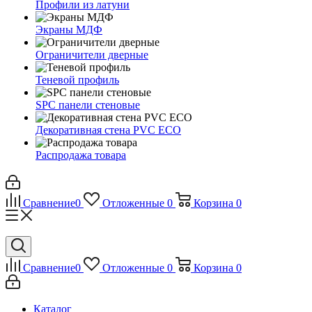
Профили из латуни
Экраны МДФ
Ограничители дверные
Теневой профиль
SPC панели стеновые
Декоративная стена PVC ECO
Распродажа товара
Сравнение
0
Отложенные
0
Корзина
0
Сравнение
0
Отложенные
0
Корзина
0
Каталог