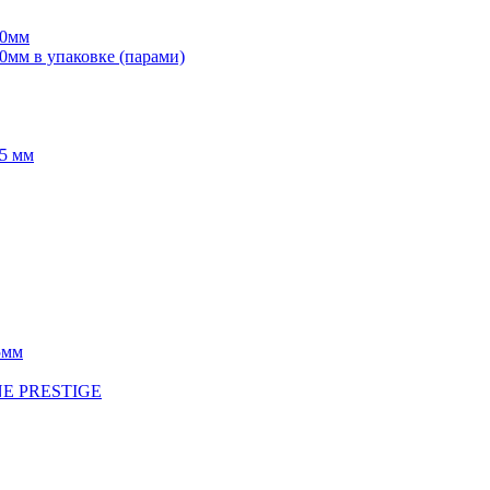
70мм
мм в упаковке (парами)
5 мм
5мм
INE PRESTIGE