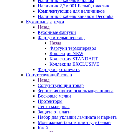
Наличник с кабель каналом
Наличник 2,2м 001 Белый, пластик
Комплектующие для наличников
Наличник с кабель-каналом Deconika
Кухонные фартуки
Назад
Кухонные фартуки
Фартуки термоперевод
Назад
Фартуки термоперевод
Коллекция NEW
Коллекция STANDART
Коллекция EXCLUSIVE
Фартуки фотопечать
Сопутствующий товар
Назад
Сопутствующий товар
Зернистая противоскользящая полоса
Восковые мелки
Протекторы
Лента малярная
Защита от влаги
Набор для укладки ламината и паркета
Монтажный бокс к плинтусу белый
Клей