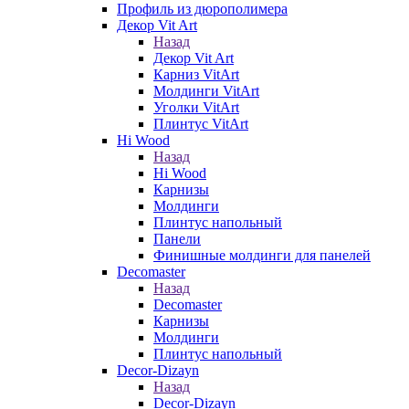
Профиль из дюрополимера
Декор Vit Art
Назад
Декор Vit Art
Карниз VitArt
Молдинги VitArt
Уголки VitArt
Плинтус VitArt
Hi Wood
Назад
Hi Wood
Карнизы
Молдинги
Плинтус напольный
Панели
Финишные молдинги для панелей
Decomaster
Назад
Decomaster
Карнизы
Молдинги
Плинтус напольный
Decor-Dizayn
Назад
Decor-Dizayn