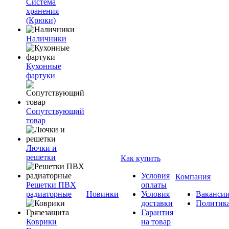
Система
хранения
(Крюки)
Наличники
Кухонные
фартуки
Сопутствующий
товар
Лючки и
решетки
Как купить
Условия
Компания
Решетки ПВХ
оплаты
радиаторные
Новинки
Условия
Ваканси
доставки
Политик
Гарантия
Коврики
на товар