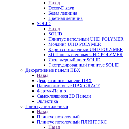
Назад
Decor-Dizayn
Белая лепнина
Цветная лепнина
SOLID
Назад
SOLID
Плинтус напольный UHD POLYMER
Молдинг UHD POLYMER
Карниз потолочный UHD POLYMER
3D Панель стеновая UHD POLYMER
Интерьерный лист SOLID
Экструдированный плинтус SOLID
Декоративные панели ПВХ
Назад
Декоративные панели ПВХ
Панели листовые ПВХ GRACE
Фартук-Панно
Самоклеящиеся 3D Панели
Эклектика
Плинтус потолочный
Назад
Плинтус потолочный
Плинтус потолочный ПЛИНТЭКС
Назад