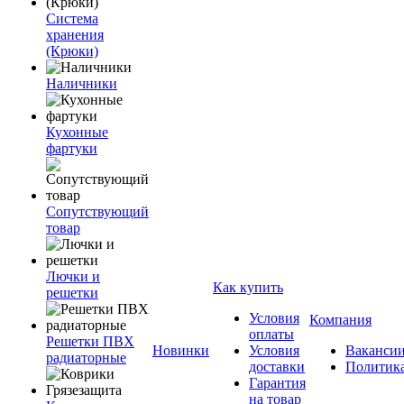
Система
хранения
(Крюки)
Наличники
Кухонные
фартуки
Сопутствующий
товар
Лючки и
Как купить
решетки
Условия
Компания
оплаты
Решетки ПВХ
Новинки
Условия
Ваканси
радиаторные
доставки
Политик
Гарантия
на товар