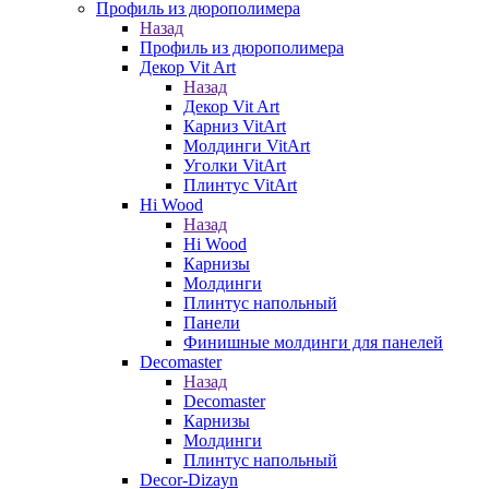
Профиль из дюрополимера
Назад
Профиль из дюрополимера
Декор Vit Art
Назад
Декор Vit Art
Карниз VitArt
Молдинги VitArt
Уголки VitArt
Плинтус VitArt
Hi Wood
Назад
Hi Wood
Карнизы
Молдинги
Плинтус напольный
Панели
Финишные молдинги для панелей
Decomaster
Назад
Decomaster
Карнизы
Молдинги
Плинтус напольный
Decor-Dizayn