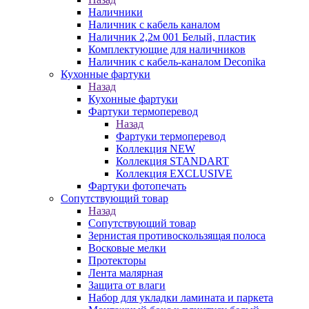
Наличники
Наличник с кабель каналом
Наличник 2,2м 001 Белый, пластик
Комплектующие для наличников
Наличник с кабель-каналом Deconika
Кухонные фартуки
Назад
Кухонные фартуки
Фартуки термоперевод
Назад
Фартуки термоперевод
Коллекция NEW
Коллекция STANDART
Коллекция EXCLUSIVE
Фартуки фотопечать
Сопутствующий товар
Назад
Сопутствующий товар
Зернистая противоскользящая полоса
Восковые мелки
Протекторы
Лента малярная
Защита от влаги
Набор для укладки ламината и паркета