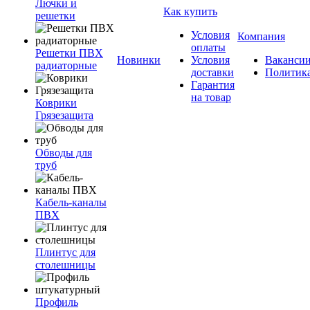
Лючки и
Как купить
решетки
Условия
Компания
оплаты
Решетки ПВХ
Новинки
Условия
Ваканси
радиаторные
доставки
Политик
Гарантия
на товар
Коврики
Грязезащита
Обводы для
труб
Кабель-каналы
ПВХ
Плинтус для
столешницы
Профиль