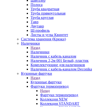
Швеллер
Полоса
Труба квадратная
Труба прямоугольная
Труба круглая
Тавр
Двутавр
Ш-профиль
Листы и углы Квинтет
Система хранения (Крюки)
Наличники
Назад
Наличники
Наличник с кабель каналом
Наличник 2,2м 001 Белый, пластик
Комплектующие для наличников
Наличник с кабель-каналом Deconika
Кухонные фартуки
Назад
Кухонные фартуки
Фартуки термоперевод
Назад
Фартуки термоперевод
Коллекция NEW
Коллекция STANDART