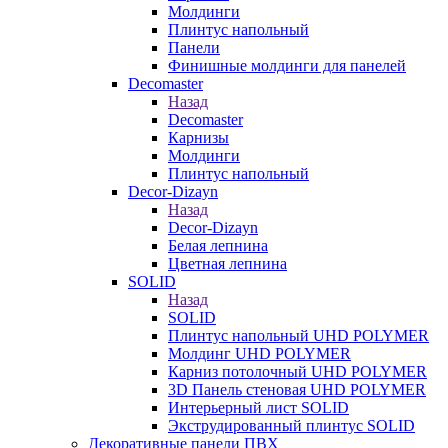
Молдинги
Плинтус напольный
Панели
Финишные молдинги для панелей
Decomaster
Назад
Decomaster
Карнизы
Молдинги
Плинтус напольный
Decor-Dizayn
Назад
Decor-Dizayn
Белая лепнина
Цветная лепнина
SOLID
Назад
SOLID
Плинтус напольный UHD POLYMER
Молдинг UHD POLYMER
Карниз потолочный UHD POLYMER
3D Панель стеновая UHD POLYMER
Интерьерный лист SOLID
Экструдированный плинтус SOLID
Декоративные панели ПВХ