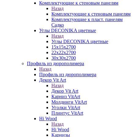
Комплектующие к стеновым панелям
Назад
Комплектующие к стеновым панелям
Комплектующие к пласт. панелям
Садко
Углы DECONIKA цветные
Назад
Углы DECONIKA цветные
15х15х2700
22х22х2700
30х30х2700
Профиль из дюрополимера
Назад
Профиль из дюрополимера
Декор Vit Art
Назад
Декор Vit Art
Карниз VitArt
Молдинги VitArt
Уголки VitArt
Плинтус VitArt
Hi Wood
Назад
Hi Wood
Карнизы