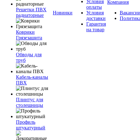
Условия
Компания
оплаты
Решетки ПВХ
Новинки
Условия
Ваканси
радиаторные
доставки
Политик
Гарантия
на товар
Коврики
Грязезащита
Обводы для
труб
Кабель-каналы
ПВХ
Плинтус для
столешницы
Профиль
штукатурный