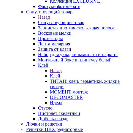
Коллекция EXCLUSIVE
Фартуки фотопечать
Сопутствующий товар
Назад
Сопутствующий товар
Зернистая противоскользящая полоса
Восковые мелки
Протекторы
Лента малярная
Защита от влаги
Набор для укладки ламината и паркета
Монтажный бокс к плинтусу белый
Клей
Назад
Клей
ТИТАН: клеи, герметики, жидкие
гвозди
МОМЕНТ монтаж
DECOMASTER
Идеал
Стусло
Пистолет скелетный
Дюбель-гвоздь
Лючки и решетки
Решетки ПВХ радиаторные