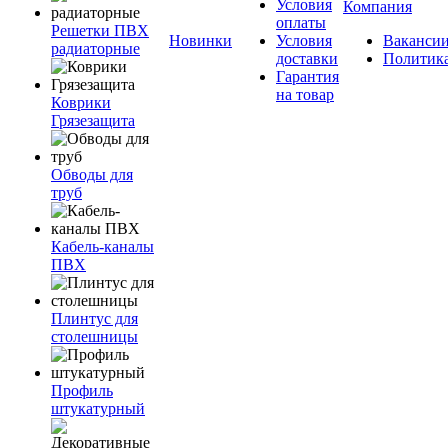
Условия
Компания
оплаты
Решетки ПВХ
Новинки
Условия
Ваканси
радиаторные
доставки
Политик
Гарантия
на товар
Коврики
Грязезащита
Обводы для
труб
Кабель-каналы
ПВХ
Плинтус для
столешницы
Профиль
штукатурный