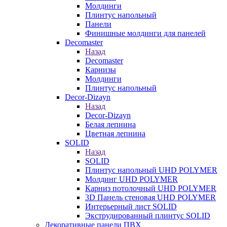
Молдинги
Плинтус напольный
Панели
Финишные молдинги для панелей
Decomaster
Назад
Decomaster
Карнизы
Молдинги
Плинтус напольный
Decor-Dizayn
Назад
Decor-Dizayn
Белая лепнина
Цветная лепнина
SOLID
Назад
SOLID
Плинтус напольный UHD POLYMER
Молдинг UHD POLYMER
Карниз потолочный UHD POLYMER
3D Панель стеновая UHD POLYMER
Интерьерный лист SOLID
Экструдированный плинтус SOLID
Декоративные панели ПВХ