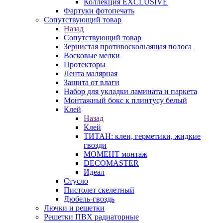
Коллекция EXCLUSIVE
Фартуки фотопечать
Сопутствующий товар
Назад
Сопутствующий товар
Зернистая противоскользящая полоса
Восковые мелки
Протекторы
Лента малярная
Защита от влаги
Набор для укладки ламината и паркета
Монтажный бокс к плинтусу белый
Клей
Назад
Клей
ТИТАН: клеи, герметики, жидкие
гвозди
МОМЕНТ монтаж
DECOMASTER
Идеал
Стусло
Пистолет скелетный
Дюбель-гвоздь
Лючки и решетки
Решетки ПВХ радиаторные