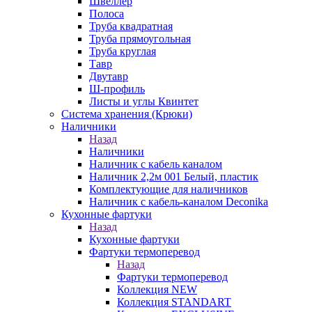
Швеллер
Полоса
Труба квадратная
Труба прямоугольная
Труба круглая
Тавр
Двутавр
Ш-профиль
Листы и углы Квинтет
Система хранения (Крюки)
Наличники
Назад
Наличники
Наличник с кабель каналом
Наличник 2,2м 001 Белый, пластик
Комплектующие для наличников
Наличник с кабель-каналом Deconika
Кухонные фартуки
Назад
Кухонные фартуки
Фартуки термоперевод
Назад
Фартуки термоперевод
Коллекция NEW
Коллекция STANDART