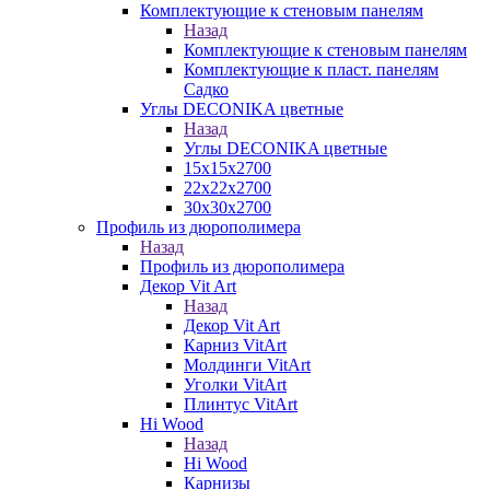
Комплектующие к стеновым панелям
Назад
Комплектующие к стеновым панелям
Комплектующие к пласт. панелям
Садко
Углы DECONIKA цветные
Назад
Углы DECONIKA цветные
15х15х2700
22х22х2700
30х30х2700
Профиль из дюрополимера
Назад
Профиль из дюрополимера
Декор Vit Art
Назад
Декор Vit Art
Карниз VitArt
Молдинги VitArt
Уголки VitArt
Плинтус VitArt
Hi Wood
Назад
Hi Wood
Карнизы