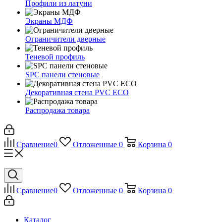
Профили из латуни
Экраны МДФ
Ограничители дверные
Теневой профиль
SPC панели стеновые
Декоративная стена PVC ECO
Распродажа товара
Сравнение
0
Отложенные
0
Корзина
0
Сравнение
0
Отложенные
0
Корзина
0
Каталог