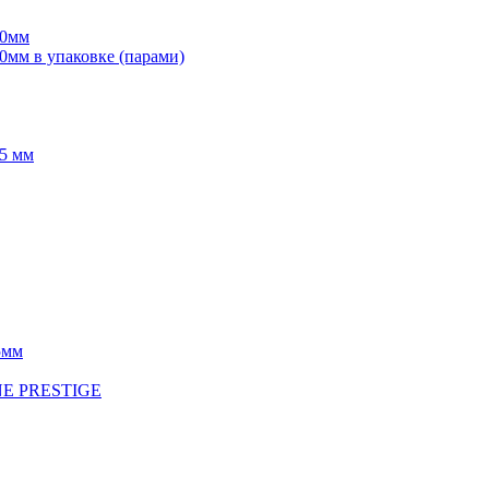
70мм
мм в упаковке (парами)
5 мм
5мм
INE PRESTIGE