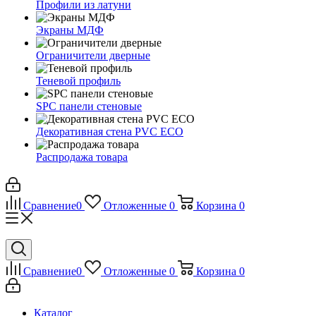
Профили из латуни
Экраны МДФ
Ограничители дверные
Теневой профиль
SPC панели стеновые
Декоративная стена PVC ECO
Распродажа товара
Сравнение
0
Отложенные
0
Корзина
0
Сравнение
0
Отложенные
0
Корзина
0
Каталог