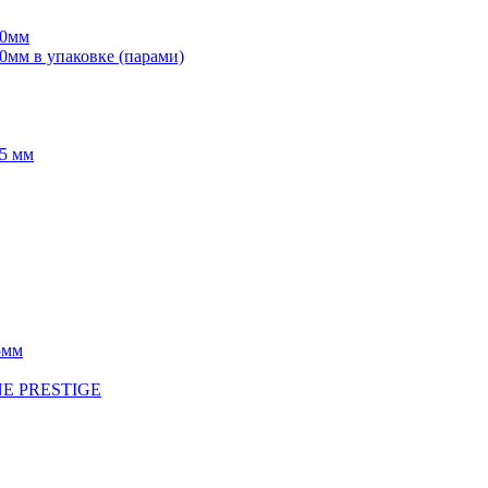
70мм
мм в упаковке (парами)
5 мм
5мм
INE PRESTIGE