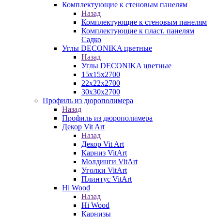
Комплектующие к стеновым панелям
Назад
Комплектующие к стеновым панелям
Комплектующие к пласт. панелям
Садко
Углы DECONIKA цветные
Назад
Углы DECONIKA цветные
15х15х2700
22х22х2700
30х30х2700
Профиль из дюрополимера
Назад
Профиль из дюрополимера
Декор Vit Art
Назад
Декор Vit Art
Карниз VitArt
Молдинги VitArt
Уголки VitArt
Плинтус VitArt
Hi Wood
Назад
Hi Wood
Карнизы