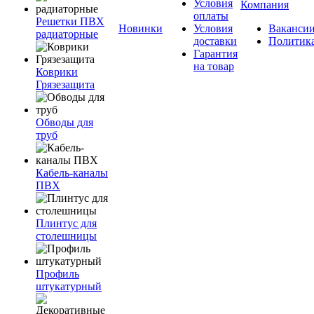
Условия
Компания
оплаты
Решетки ПВХ
Новинки
Условия
Ваканси
радиаторные
доставки
Политик
Гарантия
на товар
Коврики
Грязезащита
Обводы для
труб
Кабель-каналы
ПВХ
Плинтус для
столешницы
Профиль
штукатурный