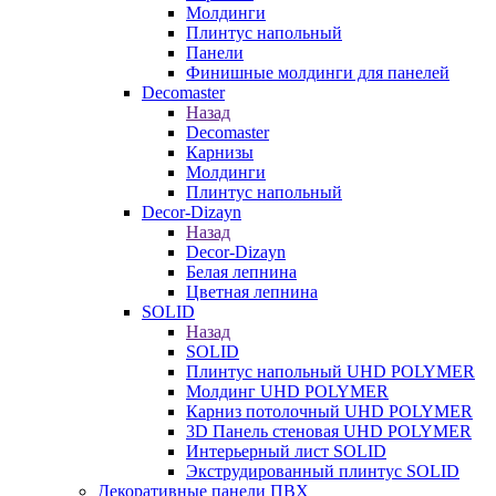
Молдинги
Плинтус напольный
Панели
Финишные молдинги для панелей
Decomaster
Назад
Decomaster
Карнизы
Молдинги
Плинтус напольный
Decor-Dizayn
Назад
Decor-Dizayn
Белая лепнина
Цветная лепнина
SOLID
Назад
SOLID
Плинтус напольный UHD POLYMER
Молдинг UHD POLYMER
Карниз потолочный UHD POLYMER
3D Панель стеновая UHD POLYMER
Интерьерный лист SOLID
Экструдированный плинтус SOLID
Декоративные панели ПВХ