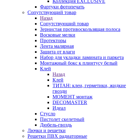
Коллекция EXCLUSIVE
Фартуки фотопечать
Сопутствующий товар
Назад
Сопутствующий товар
Зернистая противоскользящая полоса
Восковые мелки
Протекторы
Лента малярная
Защита от влаги
Набор для укладки ламината и паркета
Монтажный бокс к плинтусу белый
Клей
Назад
Клей
ТИТАН: клеи, герметики, жидкие
гвозди
МОМЕНТ монтаж
DECOMASTER
Идеал
Стусло
Пистолет скелетный
Дюбель-гвоздь
Лючки и решетки
Решетки ПВХ радиаторные