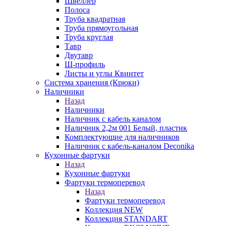
Швеллер
Полоса
Труба квадратная
Труба прямоугольная
Труба круглая
Тавр
Двутавр
Ш-профиль
Листы и углы Квинтет
Система хранения (Крюки)
Наличники
Назад
Наличники
Наличник с кабель каналом
Наличник 2,2м 001 Белый, пластик
Комплектующие для наличников
Наличник с кабель-каналом Deconika
Кухонные фартуки
Назад
Кухонные фартуки
Фартуки термоперевод
Назад
Фартуки термоперевод
Коллекция NEW
Коллекция STANDART