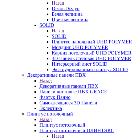
Назад
Decor-Dizayn
Белая лепнина
Цветная лепнина
SOLID
Назад
SOLID
Плинтус напольный UHD POLYMER
Молдинг UHD POLYMER
Карниз потолочный UHD POLYMER
3D Панель стеновая UHD POLYMER
Интерьерный лист SOLID
Экструдированный плинтус SOLID
Декоративные панели ПВХ
Назад
Декоративные панели ПВХ
Панели листовые ПВХ GRACE
Фартук-Панно
Самоклеящиеся 3D Панели
Эклектика
Плинтус потолочный
Назад
Плинтус потолочный
Плинтус потолочный ПЛИНТЭКС
Назад