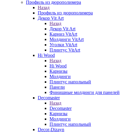
Профиль из дюрополимера
Назад
Профиль из дюрополимера
Декор Vit Art
Назад
Декор Vit Art
Карниз VitArt
Молдинги VitArt
Уголки VitArt
Плинтус VitArt
Hi Wood
Назад
Hi Wood
Карнизы
Молдинги
Плинтус напольный
Панели
Финишные молдинги для панелей
Decomaster
Назад
Decomaster
Карнизы
Молдинги
Плинтус напольный
Decor-Dizayn