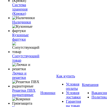
Система
хранения
(Крюки)
Наличники
Кухонные
фартуки
Сопутствующий
товар
Лючки и
Как купить
решетки
Условия
Компания
оплаты
Решетки ПВХ
Новинки
Условия
Ваканси
радиаторные
доставки
Политик
Гарантия
на товар