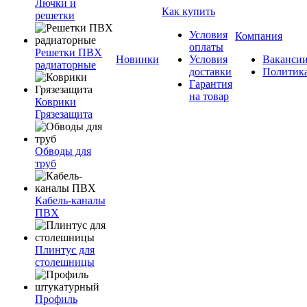
Лючки и
Как купить
решетки
Условия
Компания
оплаты
Решетки ПВХ
Новинки
Условия
Ваканси
радиаторные
доставки
Политик
Гарантия
на товар
Коврики
Грязезащита
Обводы для
труб
Кабель-каналы
ПВХ
Плинтус для
столешницы
Профиль