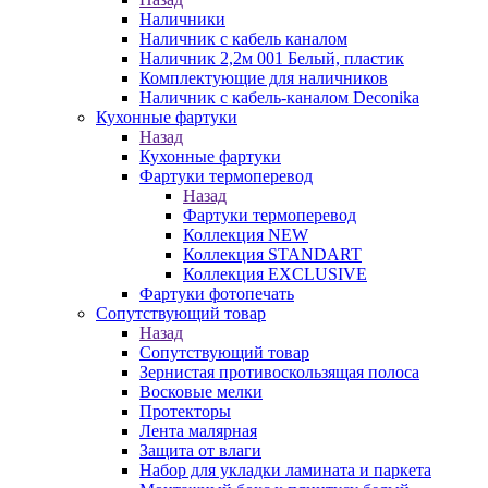
Наличники
Наличник с кабель каналом
Наличник 2,2м 001 Белый, пластик
Комплектующие для наличников
Наличник с кабель-каналом Deconika
Кухонные фартуки
Назад
Кухонные фартуки
Фартуки термоперевод
Назад
Фартуки термоперевод
Коллекция NEW
Коллекция STANDART
Коллекция EXCLUSIVE
Фартуки фотопечать
Сопутствующий товар
Назад
Сопутствующий товар
Зернистая противоскользящая полоса
Восковые мелки
Протекторы
Лента малярная
Защита от влаги
Набор для укладки ламината и паркета