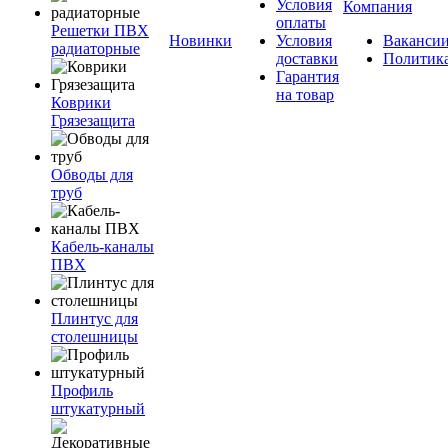
Условия
Компания
оплаты
Решетки ПВХ
Новинки
Условия
Ваканси
радиаторные
доставки
Политик
Гарантия
на товар
Коврики
Грязезащита
Обводы для
труб
Кабель-каналы
ПВХ
Плинтус для
столешницы
Профиль
штукатурный