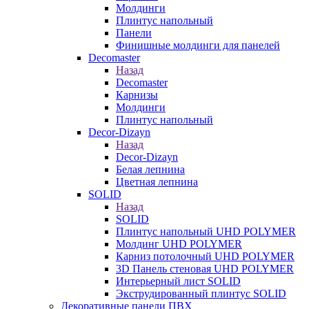
Молдинги
Плинтус напольный
Панели
Финишные молдинги для панелей
Decomaster
Назад
Decomaster
Карнизы
Молдинги
Плинтус напольный
Decor-Dizayn
Назад
Decor-Dizayn
Белая лепнина
Цветная лепнина
SOLID
Назад
SOLID
Плинтус напольный UHD POLYMER
Молдинг UHD POLYMER
Карниз потолочный UHD POLYMER
3D Панель стеновая UHD POLYMER
Интерьерный лист SOLID
Экструдированный плинтус SOLID
Декоративные панели ПВХ