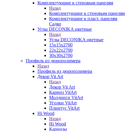
Комплектующие к стеновым панелям
Назад
Комплектующие к стеновым панелям
Комплектующие к пласт. панелям
Садко
Углы DECONIKA цветные
Назад
Углы DECONIKA цветные
15х15х2700
22х22х2700
30х30х2700
Профиль из дюрополимера
Назад
Профиль из дюрополимера
Декор Vit Art
Назад
Декор Vit Art
Карниз VitArt
Молдинги VitArt
Уголки VitArt
Плинтус VitArt
Hi Wood
Назад
Hi Wood
Карнизы