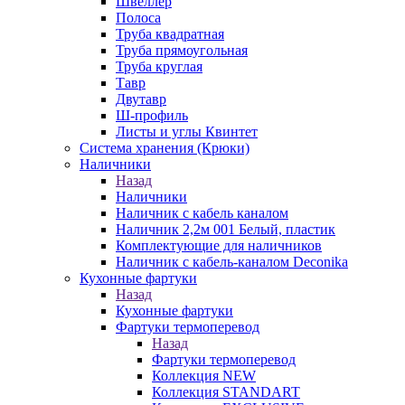
Швеллер
Полоса
Труба квадратная
Труба прямоугольная
Труба круглая
Тавр
Двутавр
Ш-профиль
Листы и углы Квинтет
Система хранения (Крюки)
Наличники
Назад
Наличники
Наличник с кабель каналом
Наличник 2,2м 001 Белый, пластик
Комплектующие для наличников
Наличник с кабель-каналом Deconika
Кухонные фартуки
Назад
Кухонные фартуки
Фартуки термоперевод
Назад
Фартуки термоперевод
Коллекция NEW
Коллекция STANDART