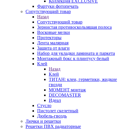
Коллекция EXCLUSIVE
Фартуки фотопечать
Сопутствующий товар
Назад
Сопутствующий товар
Зернистая противоскользящая полоса
Восковые мелки
Протекторы
Лента малярная
Защита от влаги
Набор для укладки ламината и паркета
Монтажный бокс к плинтусу белый
Клей
Назад
Клей
ТИТАН: клеи, герметики, жидкие
гвозди
МОМЕНТ монтаж
DECOMASTER
Идеал
Стусло
Пистолет скелетный
Дюбель-гвоздь
Лючки и решетки
Решетки ПВХ радиаторные