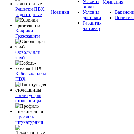
Условия
Компания
оплаты
Решетки ПВХ
Новинки
Условия
Ваканси
радиаторные
доставки
Политик
Гарантия
на товар
Коврики
Грязезащита
Обводы для
труб
Кабель-каналы
ПВХ
Плинтус для
столешницы
Профиль
штукатурный