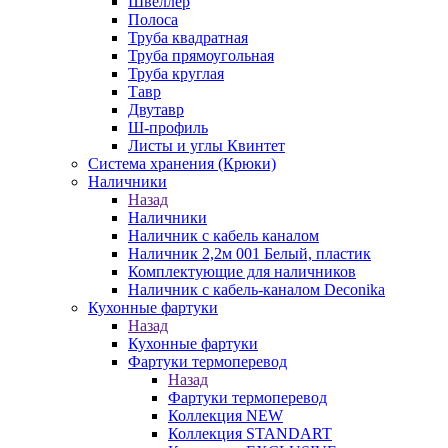
Швеллер
Полоса
Труба квадратная
Труба прямоугольная
Труба круглая
Тавр
Двутавр
Ш-профиль
Листы и углы Квинтет
Система хранения (Крюки)
Наличники
Назад
Наличники
Наличник с кабель каналом
Наличник 2,2м 001 Белый, пластик
Комплектующие для наличников
Наличник с кабель-каналом Deconika
Кухонные фартуки
Назад
Кухонные фартуки
Фартуки термоперевод
Назад
Фартуки термоперевод
Коллекция NEW
Коллекция STANDART