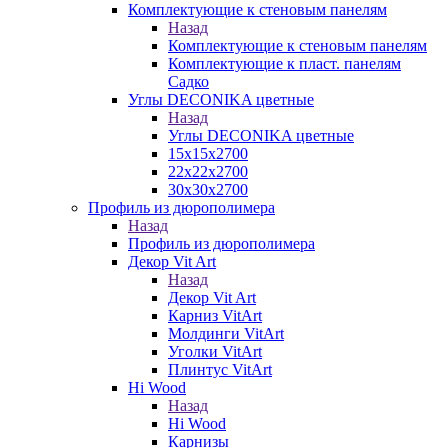
Комплектующие к стеновым панелям
Назад
Комплектующие к стеновым панелям
Комплектующие к пласт. панелям
Садко
Углы DECONIKA цветные
Назад
Углы DECONIKA цветные
15х15х2700
22х22х2700
30х30х2700
Профиль из дюрополимера
Назад
Профиль из дюрополимера
Декор Vit Art
Назад
Декор Vit Art
Карниз VitArt
Молдинги VitArt
Уголки VitArt
Плинтус VitArt
Hi Wood
Назад
Hi Wood
Карнизы