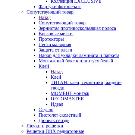
Коллекция EXCLUSIVE
Фартуки фотопечать
Сопутствующий товар
Назад
Сопутствующий товар
Зернистая противоскользящая полоса
Восковые мелки
Протекторы
Лента малярная
Защита от влаги
Набор для укладки ламината и паркета
Монтажный бокс к плинтусу белый
Клей
Назад
Клей
ТИТАН: клеи, герметики, жидкие
гвозди
МОМЕНТ монтаж
DECOMASTER
Идеал
Стусло
Пистолет скелетный
Дюбель-гвоздь
Лючки и решетки
Решетки ПВХ радиаторные