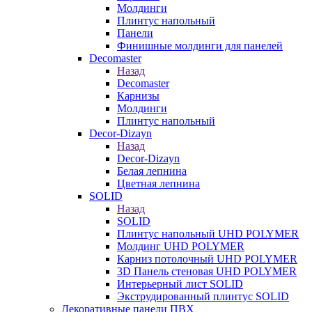
Молдинги
Плинтус напольный
Панели
Финишные молдинги для панелей
Decomaster
Назад
Decomaster
Карнизы
Молдинги
Плинтус напольный
Decor-Dizayn
Назад
Decor-Dizayn
Белая лепнина
Цветная лепнина
SOLID
Назад
SOLID
Плинтус напольный UHD POLYMER
Молдинг UHD POLYMER
Карниз потолочный UHD POLYMER
3D Панель стеновая UHD POLYMER
Интерьерный лист SOLID
Экструдированный плинтус SOLID
Декоративные панели ПВХ