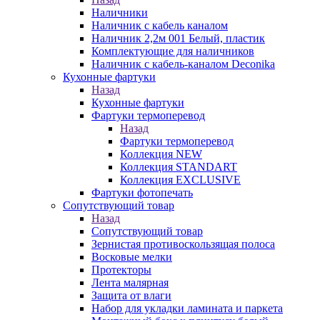
Наличники
Наличник с кабель каналом
Наличник 2,2м 001 Белый, пластик
Комплектующие для наличников
Наличник с кабель-каналом Deconika
Кухонные фартуки
Назад
Кухонные фартуки
Фартуки термоперевод
Назад
Фартуки термоперевод
Коллекция NEW
Коллекция STANDART
Коллекция EXCLUSIVE
Фартуки фотопечать
Сопутствующий товар
Назад
Сопутствующий товар
Зернистая противоскользящая полоса
Восковые мелки
Протекторы
Лента малярная
Защита от влаги
Набор для укладки ламината и паркета