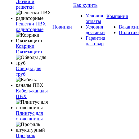
Лючки и
Как купить
решетки
Условия
Компания
оплаты
Решетки ПВХ
Новинки
Условия
Ваканси
радиаторные
доставки
Политик
Гарантия
на товар
Коврики
Грязезащита
Обводы для
труб
Кабель-каналы
ПВХ
Плинтус для
столешницы
Профиль