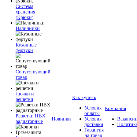
Система
хранения
(Крюки)
Наличники
Кухонные
фартуки
Сопутствующий
товар
Лючки и
Как купить
решетки
Условия
Компания
оплаты
Решетки ПВХ
Новинки
Условия
Ваканси
радиаторные
доставки
Политик
Гарантия
на товар