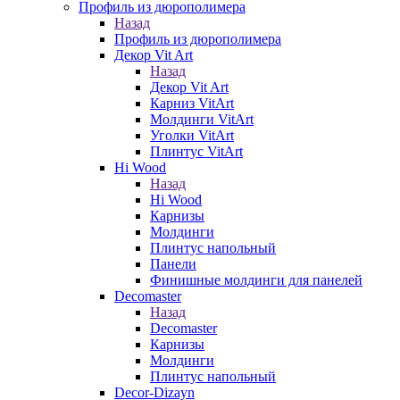
Профиль из дюрополимера
Назад
Профиль из дюрополимера
Декор Vit Art
Назад
Декор Vit Art
Карниз VitArt
Молдинги VitArt
Уголки VitArt
Плинтус VitArt
Hi Wood
Назад
Hi Wood
Карнизы
Молдинги
Плинтус напольный
Панели
Финишные молдинги для панелей
Decomaster
Назад
Decomaster
Карнизы
Молдинги
Плинтус напольный
Decor-Dizayn