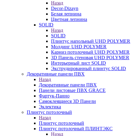
Назад
Decor-Dizayn
Белая лепнина
Цветная лепнина
SOLID
Назад
SOLID
Плинтус напольный UHD POLYMER
Молдинг UHD POLYMER
Карниз потолочный UHD POLYMER
3D Панель стеновая UHD POLYMER
Интерьерный лист SOLID
Экструдированный плинтус SOLID
Декоративные панели ПВХ
Назад
Декоративные панели ПВХ
Панели листовые ПВХ GRACE
Фартук-Панно
Самоклеящиеся 3D Панели
Эклектика
Плинтус потолочный
Назад
Плинтус потолочный
Плинтус потолочный ПЛИНТЭКС
Назад