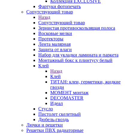
Коллекция EXCLUSIVE
Фартуки фотопечать
Сопутствующий товар
Назад
Сопутствующий товар
Зернистая противоскользящая полоса
Восковые мелки
Протекторы
Лента малярная
Защита от влаги
Набор для укладки ламината и паркета
Монтажный бокс к плинтусу белый
Клей
Назад
Клей
ТИТАН: клеи, герметики, жидкие
гвозди
МОМЕНТ монтаж
DECOMASTER
Идеал
Стусло
Пистолет скелетный
Дюбель-гвоздь
Лючки и решетки
Решетки ПВХ радиаторные