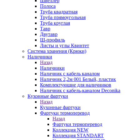
Швеллер
Полоса
Труба квадратная
Труба прямоугольная
Труба круглая
Тавр
Двутавр
Ш-профиль
Листы и углы Квинтет
Система хранения (Крюки)
Наличники
Назад
Наличники
Наличник с кабель каналом
Наличник 2,2м 001 Белый, пластик
Комплектующие для наличников
Наличник с кабель-каналом Deconika
Кухонные фартуки
Назад
Кухонные фартуки
Фартуки термоперевод
Назад
Фартуки термоперевод
Коллекция NEW
Коллекция STANDART