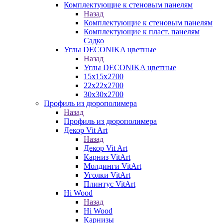
Комплектующие к стеновым панелям
Назад
Комплектующие к стеновым панелям
Комплектующие к пласт. панелям
Садко
Углы DECONIKA цветные
Назад
Углы DECONIKA цветные
15х15х2700
22х22х2700
30х30х2700
Профиль из дюрополимера
Назад
Профиль из дюрополимера
Декор Vit Art
Назад
Декор Vit Art
Карниз VitArt
Молдинги VitArt
Уголки VitArt
Плинтус VitArt
Hi Wood
Назад
Hi Wood
Карнизы