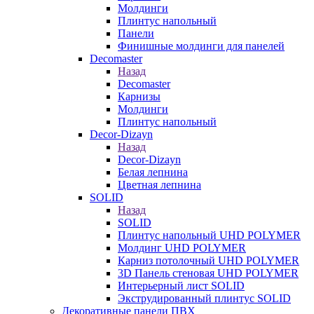
Молдинги
Плинтус напольный
Панели
Финишные молдинги для панелей
Decomaster
Назад
Decomaster
Карнизы
Молдинги
Плинтус напольный
Decor-Dizayn
Назад
Decor-Dizayn
Белая лепнина
Цветная лепнина
SOLID
Назад
SOLID
Плинтус напольный UHD POLYMER
Молдинг UHD POLYMER
Карниз потолочный UHD POLYMER
3D Панель стеновая UHD POLYMER
Интерьерный лист SOLID
Экструдированный плинтус SOLID
Декоративные панели ПВХ