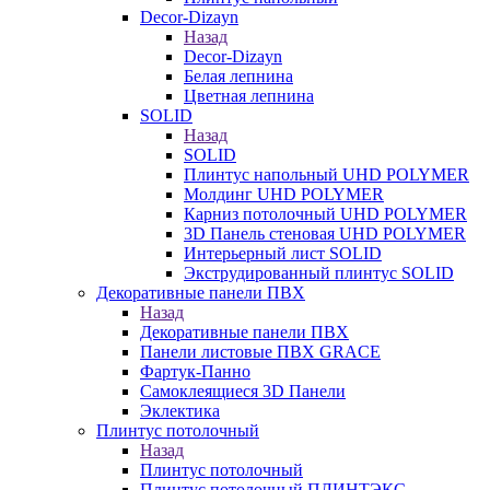
Decor-Dizayn
Назад
Decor-Dizayn
Белая лепнина
Цветная лепнина
SOLID
Назад
SOLID
Плинтус напольный UHD POLYMER
Молдинг UHD POLYMER
Карниз потолочный UHD POLYMER
3D Панель стеновая UHD POLYMER
Интерьерный лист SOLID
Экструдированный плинтус SOLID
Декоративные панели ПВХ
Назад
Декоративные панели ПВХ
Панели листовые ПВХ GRACE
Фартук-Панно
Самоклеящиеся 3D Панели
Эклектика
Плинтус потолочный
Назад
Плинтус потолочный
Плинтус потолочный ПЛИНТЭКС