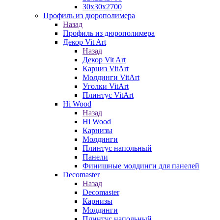
30х30х2700
Профиль из дюрополимера
Назад
Профиль из дюрополимера
Декор Vit Art
Назад
Декор Vit Art
Карниз VitArt
Молдинги VitArt
Уголки VitArt
Плинтус VitArt
Hi Wood
Назад
Hi Wood
Карнизы
Молдинги
Плинтус напольный
Панели
Финишные молдинги для панелей
Decomaster
Назад
Decomaster
Карнизы
Молдинги
Плинтус напольный